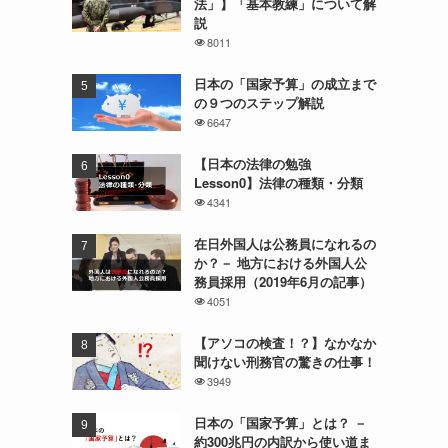
法」】「基本教練」について解
説
8011
日本の「国家予算」の成立まで
の９つのステップ解説
6647
【日本の法律の勉強
Lesson0】法律の種類・分類
4341
在日外国人は公務員になれるの
か？－ 地方における外国人公
務員採用（2019年6月の記事）
4051
【アソコの検査！？】なかなか
聞けない刑務官の驚きの仕事！
3949
日本の「国家予算」とは？ －
約300兆円の内訳から使い道ま