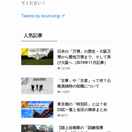
てください！
Tweets by koumuinjp
人気記事
日本の「万博」の歴史－大阪万
博から愛知万博まで、そして再
び大阪へ（2019年11月記事）
12106
「主事」や「主査」って何？公
務員独特の役職について
11557
東京都の「特別区」とは？全
23区一覧と各区の簡単まとめ
8971
【陸上自衛隊の「訓練指導