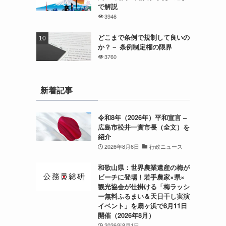
で解説
3946
どこまで条例で規制して良いの
か？－ 条例制定権の限界
3760
新着記事
令和8年（2026年）平和宣言 –
広島市松井一實市長（全文）を
紹介
2026年8月6日
行政ニュース
和歌山県：世界農業遺産の梅が
ビーチに登場！若手農家×県×
観光協会が仕掛ける「梅ラッシ
ー無料ふるまい＆天日干し実演
イベント」を扇ヶ浜で8月11日
開催（2026年8月）
2026年8月1日