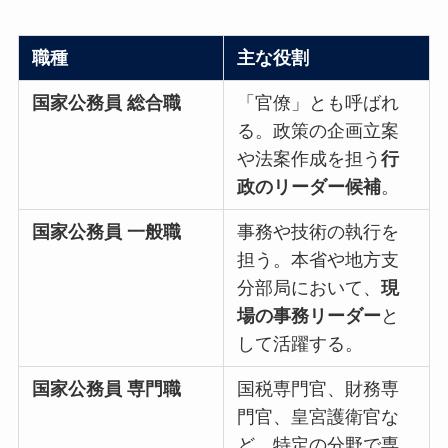
職種
主な役割
国家公務員 総合職
「官僚」とも呼ばれ
る。政策の企画立案
や法案作成を担う
行
政のリーダー候補
。
国家公務員 一般職
事務や技術の執行を
担う。本省や地方支
分部局において、
現
場の事務リーダー
と
して活躍する。
国家公務員 専門職
国税専門官、財務専
門官、皇宮護衛官な
ど。特定の分野で専