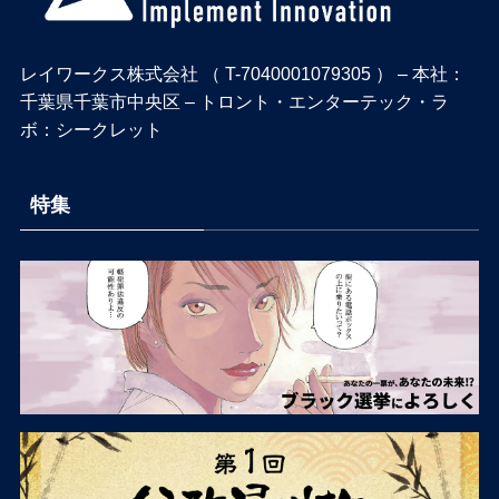
レイワークス株式会社 （ T-7040001079305 ） – 本社：
千葉県千葉市中央区 – トロント・エンターテック・ラ
ボ：シークレット
特集