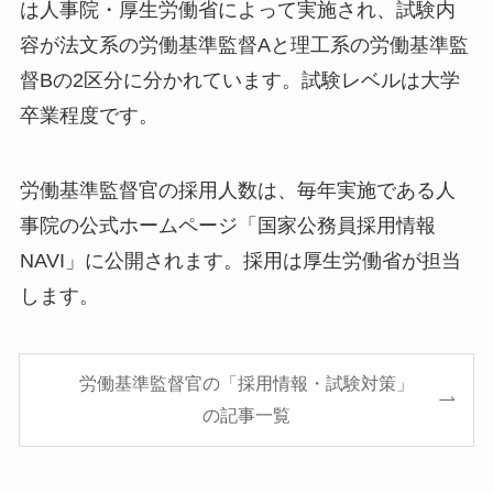
は人事院・厚生労働省によって実施され、試験内
容が法文系の労働基準監督Aと理工系の労働基準監
督Bの2区分に分かれています。試験レベルは大学
卒業程度です。
労働基準監督官の採用人数は、毎年実施である人
事院の公式ホームページ「国家公務員採用情報
NAVI」に公開されます。採用は厚生労働省が担当
します。
労働基準監督官の「採用情報・試験対策」
の記事一覧