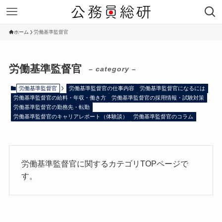
ホーム
労働基準監督官
労働基準監督官
– category –
労働基準監督官
労働基準監督官の仕事内容
労働基準監督官になるには
労働基準監督官の給料・年収・働き方
労働基準監督官の採用情報・試験対策
労働基準監督官の勤務先・転勤
労働基準監督官のキャリアレポート（体験談）
労働基準監督官のコラム
労働基準監督官に関するカテゴリTOPページで
す。