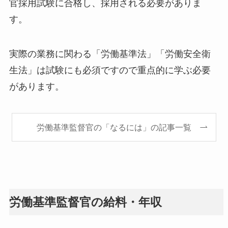
官採用試験に合格し、採用される必要がありま
す。
実際の業務に関わる「労働基準法」「労働安全衛
生法」は試験にも必須ですので重点的に学ぶ必要
があります。
労働基準監督官の「なるには」の記事一覧
労働基準監督官の給料・年収