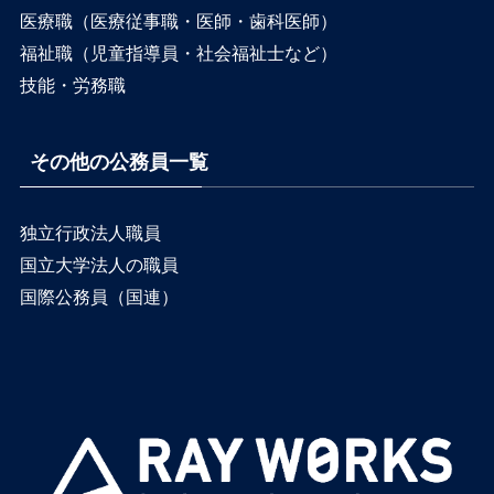
医療職（医療従事職・医師・歯科医師）
福祉職（児童指導員・社会福祉士など）
技能・労務職
その他の公務員一覧
独立行政法人職員
国立大学法人の職員
国際公務員（国連）