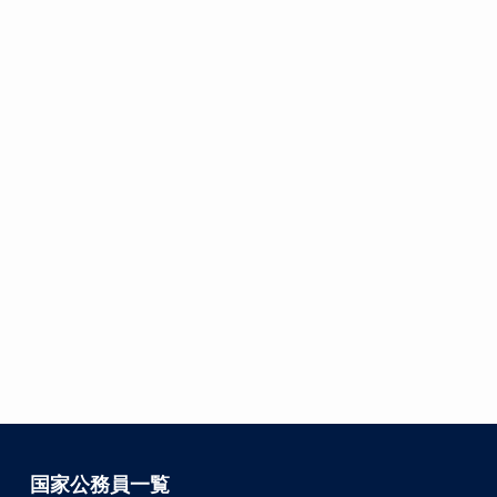
国家公務員一覧