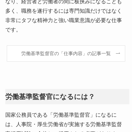
なり、経営者と労働者の間に板挟みになることも
多く、職務を遂行するには専門知識だけではなく
非常にタフな精神力と強い職業意識が必要な仕事
です。
労働基準監督官の「仕事内容」の記事一覧
労働基準監督官になるには？
国家公務員である「労働基準監督官」になるに
は、人事院・厚生労働省が実施する労働基準監督