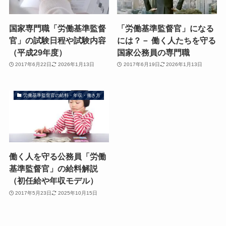
国家専門職「労働基準監督
「労働基準監督官」になる
官」の試験日程や試験内容
には？－ 働く人たちを守る
（平成29年度）
国家公務員の専門職
2017年6月22日
2026年1月13日
2017年6月19日
2026年1月13日
労働基準監督官の給料・年収・働き方
働く人を守る公務員「労働
基準監督官」の給料解説
（初任給や年収モデル）
2017年5月23日
2025年10月15日