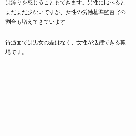
は誇りを感じることもできます。男性に比べると
まだまだ少ないですが、女性の労働基準監督官の
割合も増えてきています。
待遇面では男女の差はなく、女性が活躍できる職
場です。