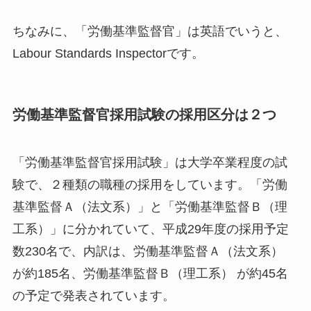
ちなみに、「労働基準監督官」は英語でいうと、
Labour Standards Inspectorです。
労働基準監督官採用試験の採用区分は２つ
「労働基準監督官採用試験」は大学卒業程度の試
験で、２種類の職種の採用をしています。「労働
基準監督Ａ（法文系）」と「労働基準監督Ｂ（理
工系）」に分かれていて、平成29年度の採用予定
数230名で、内訳は、労働基準監督Ａ（法文系）
が約185名、労働基準監督Ｂ（理工系） が約45名
の予定で発表されています。