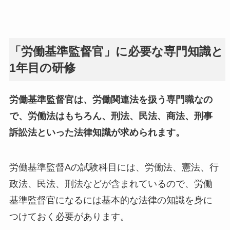
「労働基準監督官」に必要な専門知識と
1年目の研修
労働基準監督官は、労働関連法を扱う専門職なの
で、労働法はもちろん、刑法、民法、商法、刑事
訴訟法といった法律知識が求められます。
労働基準監督Aの試験科目には、労働法、憲法、行
政法、民法、刑法などが含まれているので、労働
基準監督官になるには基本的な法律の知識を身に
つけておく必要があります。