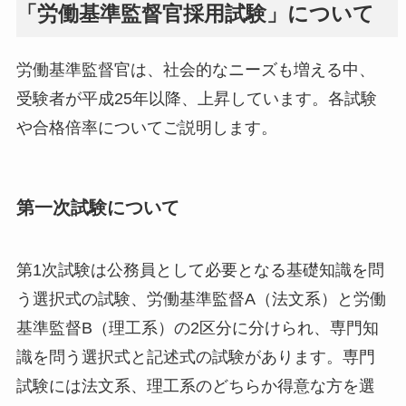
「労働基準監督官採用試験」について
労働基準監督官は、社会的なニーズも増える中、
受験者が平成25年以降、上昇しています。各試験
や合格倍率についてご説明します。
第一次試験について
第1次試験は公務員として必要となる基礎知識を問
う選択式の試験、労働基準監督A（法文系）と労働
基準監督B（理工系）の2区分に分けられ、専門知
識を問う選択式と記述式の試験があります。専門
試験には法文系、理工系のどちらか得意な方を選