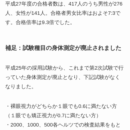
平成27年度の合格者数は、417人のうち男性が276
人、女性が141人。合格者男女比率はおよそ7:3で
す。合格倍率は9.3倍でした。
補足：試験種目の身体測定が廃止されました
平成25年の採用試験から、これまで第2次試験で行
っていた身体測定が廃止となり、下記試験がなく
なりました。
・裸眼視力がどちらか１眼でも0.6に満たない方
（１眼でも矯正視力が0.7に満たない方）
・2000、1000、500各ヘルツでの検査結果をもと