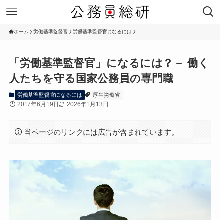
ホーム
労働基準監督官
労働基準監督官になるには
「労働基準監督官」になるには？－ 働く
人たちを守る国家公務員の専門職
労働基準監督官になるには
厚生労働省
2017年6月19日
2026年1月13日
当ページのリンクには広告が含まれています。