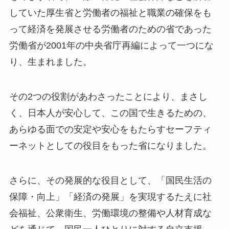
していた厚生省と労働者の福祉と職業の確保をも
って経済を発展させる労働者のための省であった
労働省が2001年の中央省庁再編によって一つにな
り、生まれました。
その2つの役割があわさったことにより、まさし
く、日本人が安心して、この国で生きるための、
あらゆる面での安定や安心をもたらすセーフティ
ーネットとしての役目をもった省になりました。
さらに、その発展的な役目として、「国民生活の
保障・向上」「経済の発展」を実現するたえに社
会福祉、公衆衛生、労働環境の整備や人材育成な