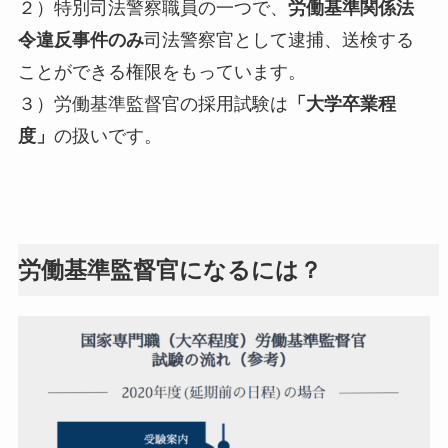
２）特別司法警察職員の一つで、
労働基準関係法
令違反事件のみ
司法警察官として逮捕、送検する
ことができる権限をもっています。
３）労働基準監督官の採用試験は
「大学卒業程
度」
の扱いです。
労働基準監督官になるには？