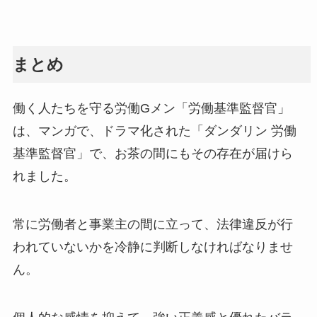
まとめ
働く人たちを守る労働Gメン「労働基準監督官」
は、マンガで、ドラマ化された「ダンダリン 労働
基準監督官」で、お茶の間にもその存在が届けら
れました。
常に労働者と事業主の間に立って、法律違反が行
われていないかを冷静に判断しなければなりませ
ん。