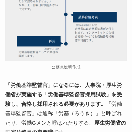
公務員総研作成
「労働基準監督官」になるには、人事院・厚生労
働省が実施する「労働基準監督官採用試験」を受
験し、合格し採用される必要があります。
「労働
基準監督官」は通称「労基（ろうき）」と呼ばれ
たり、労働Gメンと呼ばれたりする、
厚生労働省の