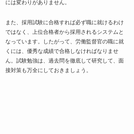
には変わりがありません。
また、採用試験に合格すれば必ず職に就けるわけ
ではなく、上位合格者から採用されるシステムと
なっています。したがって、労働監督官の職に就
くには、優秀な成績で合格しなければなりませ
ん。試験勉強は、過去問を徹底して研究して、面
接対策も万全にしておきましょう。