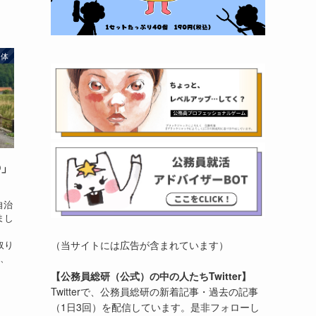
団体
O」
？
自治
まし
（当サイトには広告が含まれています）
取り
し、
【公務員総研（公式）の中の人たちTwitter】
Twitterで、公務員総研の新着記事・過去の記事
（1日3回）を配信しています。是非フォローし