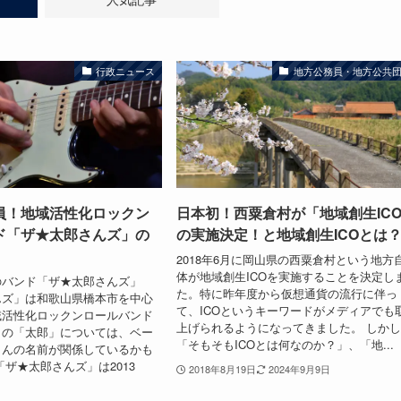
行政ニュース
地方公務員・地方公共
員！地域活性化ロックン
日本初！西粟倉村が「地域創生IC
ド「ザ★太郎さんズ」の
の実施決定！と地域創生ICOとは
2018年6月に岡山県の西粟倉村という地方
体が地域創生ICOを実施することを決定し
のバンド「ザ★太郎さんズ」
た。特に昨年度から仮想通貨の流行に伴っ
んズ」は和歌山県橋本市を中心
て、ICOというキーワードがメディアでも
域活性化ロックンロールバンド
上げられるようになってきました。 しか
名の「太郎」については、ベー
「そもそもICOとは何なのか？」、「地...
さんの名前が関係しているかも
「ザ★太郎さんズ」は2013
2018年8月19日
2024年9月9日