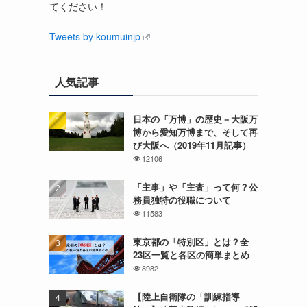
てください！
Tweets by koumuinjp
人気記事
日本の「万博」の歴史－大阪万
博から愛知万博まで、そして再
び大阪へ（2019年11月記事）
12106
「主事」や「主査」って何？公
務員独特の役職について
11583
東京都の「特別区」とは？全
23区一覧と各区の簡単まとめ
8982
【陸上自衛隊の「訓練指導