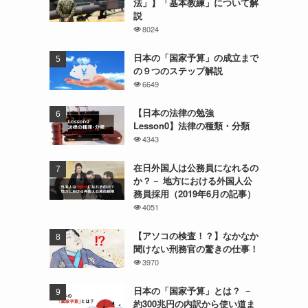
法」】「基本教練」について解
説
8024
日本の「国家予算」の成立まで
の９つのステップ解説
6649
【日本の法律の勉強
Lesson0】法律の種類・分類
4343
在日外国人は公務員になれるの
か？－ 地方における外国人公
務員採用（2019年6月の記事）
4051
【アソコの検査！？】なかなか
聞けない刑務官の驚きの仕事！
3970
日本の「国家予算」とは？ －
約300兆円の内訳から使い道ま