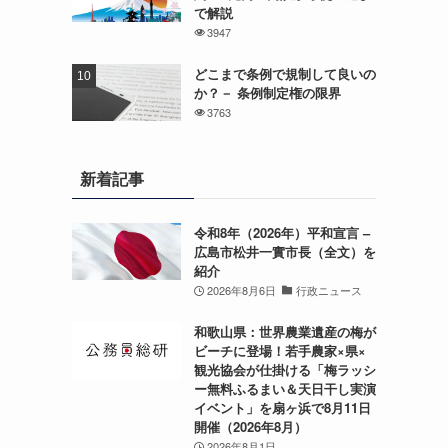
で解説
3947
どこまで条例で規制して良いの
か？－ 条例制定権の限界
3763
新着記事
令和8年（2026年）平和宣言 –
広島市松井一實市長（全文）を
紹介
2026年8月6日
行政ニュース
和歌山県：世界農業遺産の梅が
ビーチに登場！若手農家×県×
観光協会が仕掛ける「梅ラッシ
ー無料ふるまい＆天日干し実演
イベント」を扇ヶ浜で8月11日
開催（2026年8月）
2026年8月1日