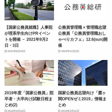
【国家公務員就職】人事院
公務員管理職 × 管理職志望
が理系学生向けPRイベン
公務員「公務員管理職おし
トを開催 － 2021年9月2
ゃべりカフェ」12.6(sun)開
日・3日
催
2021年8月24日
2020年12月2日
2019年度「国家公務員」院
国家公務員志望向け「霞ヶ
卒者・大卒向け試験日程ま
関OPENゼミ2019」情報ま
とめ(2)
とめ
2019年3月24日
2019年3月21日