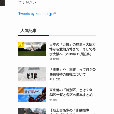
てください！
Tweets by koumuinjp
人気記事
日本の「万博」の歴史－大阪万
博から愛知万博まで、そして再
び大阪へ（2019年11月記事）
12106
「主事」や「主査」って何？公
務員独特の役職について
11556
東京都の「特別区」とは？全
23区一覧と各区の簡単まとめ
8971
【陸上自衛隊の「訓練指導