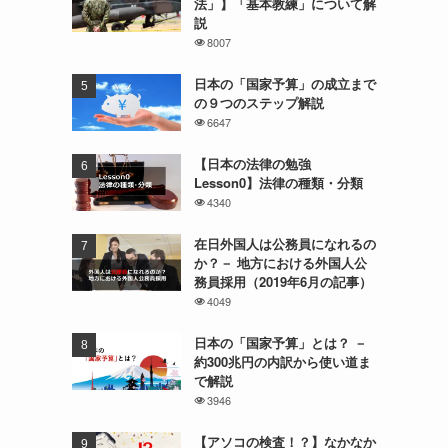
法」】「基本教練」について解
説
8007
日本の「国家予算」の成立まで
の９つのステップ解説
6647
【日本の法律の勉強
Lesson0】法律の種類・分類
4340
在日外国人は公務員になれるの
か？－ 地方における外国人公
務員採用（2019年6月の記事）
4049
日本の「国家予算」とは？ －
約300兆円の内訳から使い道ま
で解説
3946
【アソコの検査！？】なかなか