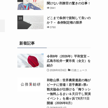
聞けない刑務官の驚きの仕事！
3941
どこまで条例で規制して良いの
か？－ 条例制定権の限界
3760
新着記事
令和8年（2026年）平和宣言 –
広島市松井一實市長（全文）を
紹介
2026年8月6日
行政ニュース
和歌山県：世界農業遺産の梅が
ビーチに登場！若手農家×県×
観光協会が仕掛ける「梅ラッシ
ー無料ふるまい＆天日干し実演
イベント」を扇ヶ浜で8月11日
開催（2026年8月）
2026年8月1日