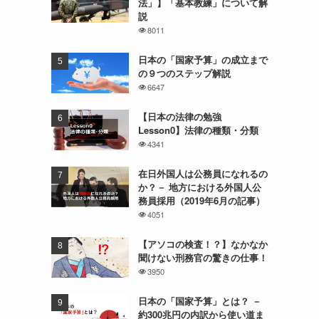
法」】「基本教練」について解
説
8011
日本の「国家予算」の成立まで
の９つのステップ解説
6647
【日本の法律の勉強
Lesson0】法律の種類・分類
4341
在日外国人は公務員になれるの
か？－ 地方における外国人公
務員採用（2019年6月の記事）
4051
【アソコの検査！？】なかなか
聞けない刑務官の驚きの仕事！
3950
日本の「国家予算」とは？ －
約300兆円の内訳から使い道ま