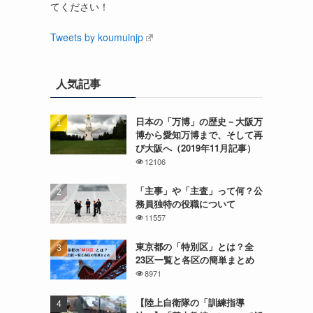
てください！
Tweets by koumuinjp
人気記事
日本の「万博」の歴史－大阪万
博から愛知万博まで、そして再
び大阪へ（2019年11月記事）
12106
「主事」や「主査」って何？公
務員独特の役職について
11557
東京都の「特別区」とは？全
23区一覧と各区の簡単まとめ
8971
【陸上自衛隊の「訓練指導