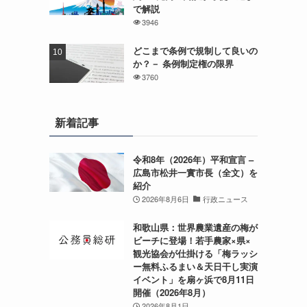
で解説
3946
どこまで条例で規制して良いの
か？－ 条例制定権の限界
3760
新着記事
令和8年（2026年）平和宣言 –
広島市松井一實市長（全文）を
紹介
2026年8月6日
行政ニュース
和歌山県：世界農業遺産の梅が
ビーチに登場！若手農家×県×
観光協会が仕掛ける「梅ラッシ
ー無料ふるまい＆天日干し実演
イベント」を扇ヶ浜で8月11日
開催（2026年8月）
2026年8月1日