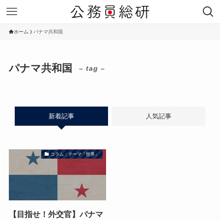
ホーム
パナマ共和国
パナマ共和国
– tag –
新着記事
人気記事
コラム：テーマ「世界」
【目指せ！外交官】パナマ