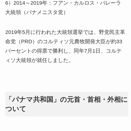
6）2014～2019年：フアン・カルロス・バレーラ
大統領（パナメニスタ党）
2019年5月に行われた大統領選挙では、野党民主革
命党（PRD）のコルティソ元農牧開発大臣が約33
パーセントの得票で勝利し、同年7月1日、コルテ
ィソ大統領が就任しました。
「パナマ共和国」の元首・首相・外相に
ついて