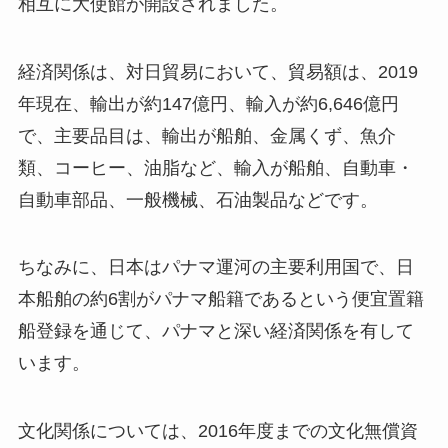
相互に大使館が開設されました。
経済関係は、対日貿易において、貿易額は、2019
年現在、輸出が約147億円、輸入が約6,646億円
で、主要品目は、輸出が船舶、金属くず、魚介
類、コーヒー、油脂など、輸入が船舶、自動車・
自動車部品、一般機械、石油製品などです。
ちなみに、日本はパナマ運河の主要利用国で、日
本船舶の約6割がパナマ船籍であるという便宜置籍
船登録を通じて、パナマと深い経済関係を有して
います。
文化関係については、2016年度までの文化無償資