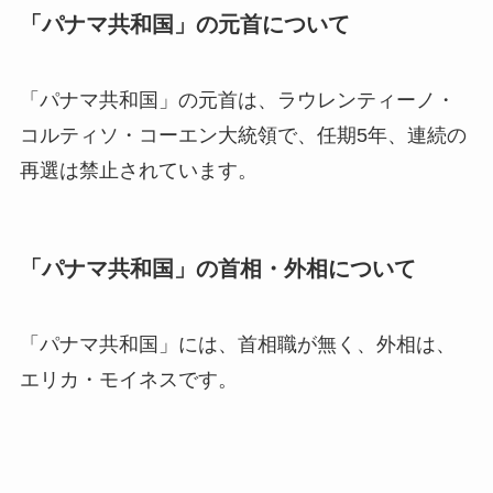
「パナマ共和国」の元首について
「パナマ共和国」の元首は、ラウレンティーノ・
コルティソ・コーエン大統領で、任期5年、連続の
再選は禁止されています。
「パナマ共和国」の首相・外相について
「パナマ共和国」には、首相職が無く、外相は、
エリカ・モイネスです。