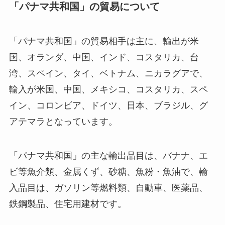
「パナマ共和国」の貿易について
「パナマ共和国」の貿易相手は主に、輸出が米
国、オランダ、中国、インド、コスタリカ、台
湾、スペイン、タイ、ベトナム、ニカラグアで、
輸入が米国、中国、メキシコ、コスタリカ、スペ
イン、コロンビア、ドイツ、日本、ブラジル、グ
アテマラとなっています。
「パナマ共和国」の主な輸出品目は、バナナ、エ
ビ等魚介類、金属くず、砂糖、魚粉・魚油で、輸
入品目は、ガソリン等燃料類、自動車、医薬品、
鉄鋼製品、住宅用建材です。