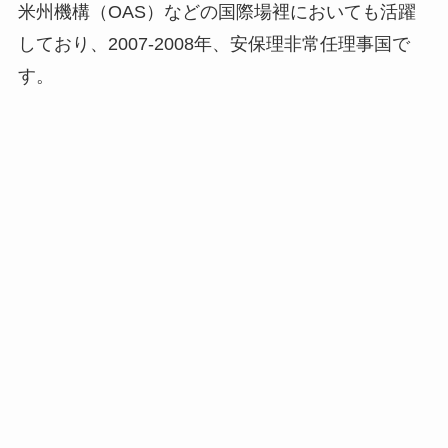
米州機構（OAS）などの国際場裡においても活躍
しており、2007-2008年、安保理非常任理事国で
す。