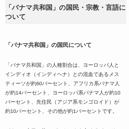
「パナマ共和国」の国民・宗教・言語に
ついて
「パナマ共和国」の国民について
「パナマ共和国」の人種割合は、ヨーロッパ人と
インディオ（インディヘナ）との混血であるメス
ティーソが約60パーセント、アフリカ系パナマ人
が約14パーセント、ヨーロッパ系パナマ人が約10
パーセント、先住民（アジア系モンゴロイド）が
約10パーセント、その他が約1パーセントです。