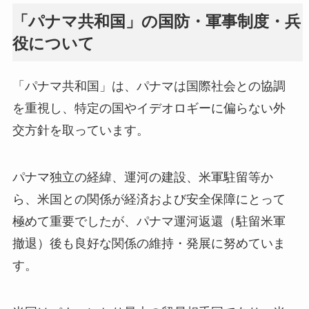
「パナマ共和国」の国防・軍事制度・兵
役について
「パナマ共和国」は、パナマは国際社会との協調
を重視し、特定の国やイデオロギーに偏らない外
交方針を取っています。
パナマ独立の経緯、運河の建設、米軍駐留等か
ら、米国との関係が経済および安全保障にとって
極めて重要でしたが、パナマ運河返還（駐留米軍
撤退）後も良好な関係の維持・発展に努めていま
す。