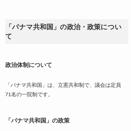
「パナマ共和国」の政治・政策につい
て
政治体制について
「パナマ共和国」は、立憲共和制で、議会は定員
71名の一院制です。
「パナマ共和国」の政策