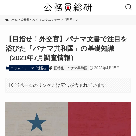
ホーム
公務員ハック
コラム：テーマ「世界」
【目指せ！外交官】パナマ文書で注目を
浴びた「パナマ共和国」の基礎知識
（2021年7月調査情報）
2023年4月15日
コラム：テーマ「世界」
国特集
パナマ共和国
当ページのリンクには広告が含まれています。