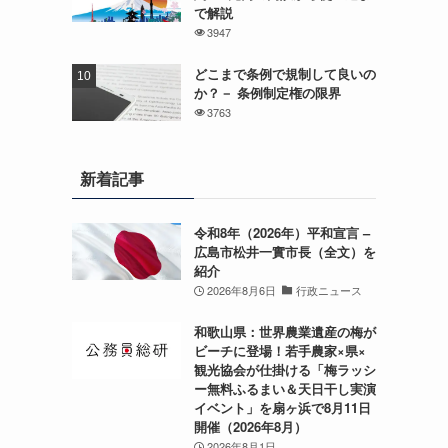
で解説
3947
どこまで条例で規制して良いの
か？－ 条例制定権の限界
3763
新着記事
令和8年（2026年）平和宣言 –
広島市松井一實市長（全文）を
紹介
2026年8月6日
行政ニュース
和歌山県：世界農業遺産の梅が
ビーチに登場！若手農家×県×
観光協会が仕掛ける「梅ラッシ
ー無料ふるまい＆天日干し実演
イベント」を扇ヶ浜で8月11日
開催（2026年8月）
2026年8月1日