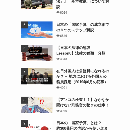
法」】「基本教練」について解
説
8024
日本の「国家予算」の成立まで
の９つのステップ解説
6649
【日本の法律の勉強
Lesson0】法律の種類・分類
4343
在日外国人は公務員になれるの
か？－ 地方における外国人公
務員採用（2019年6月の記事）
4051
【アソコの検査！？】なかなか
聞けない刑務官の驚きの仕事！
3970
日本の「国家予算」とは？ －
約300兆円の内訳から使い道ま