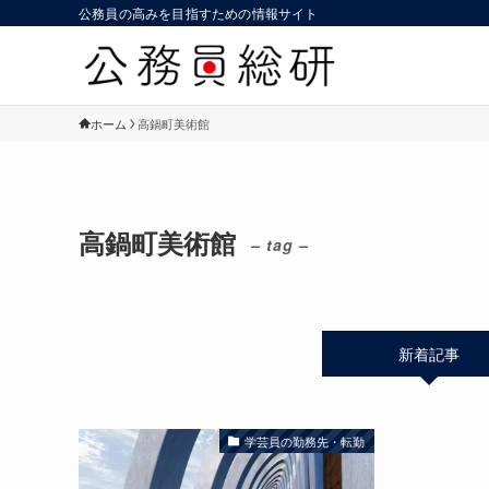
公務員の高みを目指すための情報サイト
ホーム
高鍋町美術館
高鍋町美術館
– tag –
新着記事
学芸員の勤務先・転勤