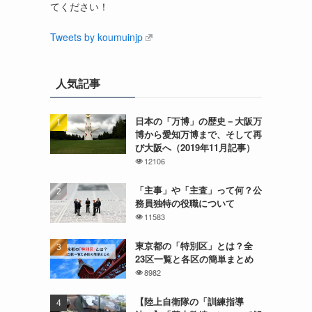
てください！
Tweets by koumuinjp
人気記事
日本の「万博」の歴史－大阪万
博から愛知万博まで、そして再
び大阪へ（2019年11月記事）
12106
「主事」や「主査」って何？公
務員独特の役職について
11583
東京都の「特別区」とは？全
23区一覧と各区の簡単まとめ
8982
【陸上自衛隊の「訓練指導