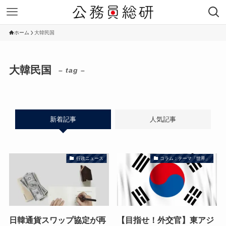
ホーム
大韓民国
大韓民国
– tag –
新着記事
人気記事
行政ニュース
コラム：テーマ「世界」
日韓通貨スワップ協定が再
【目指せ！外交官】東アジ