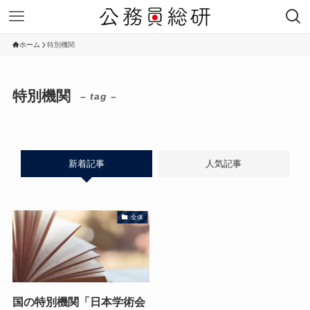
ホーム
特別機関
特別機関
– tag –
新着記事
人気記事
全体
国の特別機関「日本学術会