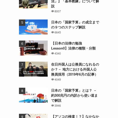
法」】「基本教練」について解
説
8007
日本の「国家予算」の成立まで
の９つのステップ解説
6645
【日本の法律の勉強
Lesson0】法律の種類・分類
4340
在日外国人は公務員になれるの
か？－ 地方における外国人公
務員採用（2019年6月の記事）
4049
日本の「国家予算」とは？ －
約300兆円の内訳から使い道ま
で解説
3946
【アソコの検査！？】なかなか