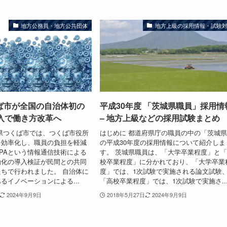
地方公務員・地方公共団体
地方上級の採用情報・試験
ば市が全国の自治体初の
平成30年度 「茨城県職員」採用情
導入で働き方改革へ
– 地方上級などの採用試験まとめ
県つくば市では、つくば市役所
はじめに 都道府県庁の職員の中の「茨城
を効率化し、職員の負担を軽減
の平成30年度の採用情報について紹介しま
PAという情報通信技術による
す。 茨城県職員は、「大学卒業程度」と
動化の導入検証が民間との共同
校卒業程度」に分かれており、「大学卒業
ちで行われました。 自治体に
度」では、1次試験で実施される論文試験
るイノベーションによる...
「高校卒業程度」では、1次試験で実施さ..
2024年9月9日
2018年5月27日
2024年9月9日