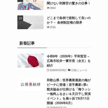
聞けない刑務官の驚きの仕事！
3940
どこまで条例で規制して良いの
か？－ 条例制定権の限界
3760
新着記事
令和8年（2026年）平和宣言 –
広島市松井一實市長（全文）を
紹介
2026年8月6日
行政ニュース
和歌山県：世界農業遺産の梅が
ビーチに登場！若手農家×県×
観光協会が仕掛ける「梅ラッシ
ー無料ふるまい＆天日干し実演
イベント」を扇ヶ浜で8月11日
開催（2026年8月）
2026年8月1日