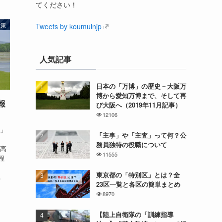
てください！
対策
Tweets by koumuinjp
人気記事
日本の「万博」の歴史－大阪万
博から愛知万博まで、そして再
報
び大阪へ（2019年11月記事）
12106
県」
「主事」や「主査」って何？公
務員独特の役職について
「高
11555
程
、
東京都の「特別区」とは？全
.
23区一覧と各区の簡単まとめ
8970
【陸上自衛隊の「訓練指導