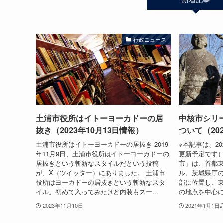
行政ニュース
土浦市役所はイトーヨーカドーの居
中核市シリ
抜き（2023年10月13日情報）
ついて（20
土浦市役所はイトーヨーカドーの居抜き 2019
※本記事は、2
年11月9日、土浦市役所はイトーヨーカドーの
更新予定です）
居抜きという斬新なスタイルだという投稿
市」は、首都東
が、X（ツイッター）にありました。 土浦市
ル、茨城県庁
役所はヨーカドーの居抜きという斬新なスタ
部に位置し、東経
イル。初めて入ってみたけど内装もスー...
の地点を中心に
2023年11月10日
2021年1月1日