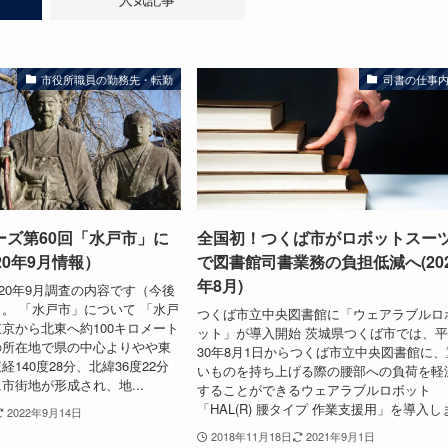
市役所職員の勤務先・転勤
司書の仕事
ーズ第60回「水戸市」に
全国初！つくば市がロボットスー
20年9月情報）
で図書館司書業務の負担低減へ(20
年8月)
020年9月調査の内容です（今後
。 「水戸市」について 「水戸
つくば市立中央図書館に「ウェアラブルロ
京から北東へ約100キロメート
ット」が導入開始 茨城県つくば市では、
の所在地で県の中心よりやや東
30年8月1日からつくば市立中央図書館に、
140度28分、北緯36度22分
いものを持ち上げる際の腰部への負荷を軽
市街地が形成され、地...
することができるウェアラブルロボット
「HAL(R) 腰タイプ 作業支援用」を導入しま.
2022年9月14日
2018年11月18日
2021年9月1日