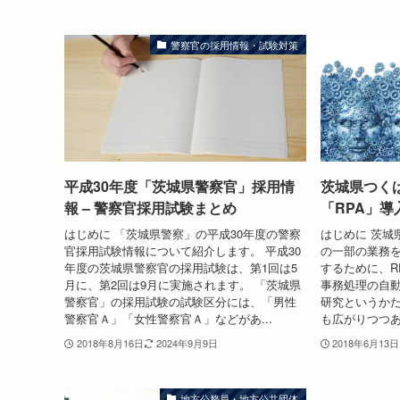
警察官の採用情報・試験対策
平成30年度「茨城県警察官」採用情
茨城県つく
報 – 警察官採用試験まとめ
「RPA」
はじめに 「茨城県警察」の平成30年度の警察
はじめに 茨城
官採用試験情報について紹介します。 平成30
の一部の業務
年度の茨城県警察官の採用試験は、第1回は5
するために、R
月に、第2回は9月に実施されます。 「茨城県
事務処理の自
警察官」の採用試験の試験区分には、「男性
研究というかた
警察官Ａ」「女性警察官Ａ」などがあ...
も広がりつつあ
2018年8月16日
2024年9月9日
2018年6月13日
地方公務員・地方公共団体