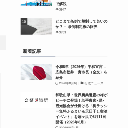
で解説
3947
どこまで条例で規制して良いの
か？－ 条例制定権の限界
3763
新着記事
令和8年（2026年）平和宣言 –
広島市松井一實市長（全文）を
紹介
2026年8月6日
行政ニュース
和歌山県：世界農業遺産の梅が
ビーチに登場！若手農家×県×
観光協会が仕掛ける「梅ラッシ
ー無料ふるまい＆天日干し実演
イベント」を扇ヶ浜で8月11日
開催（2026年8月）
2026年8月1日