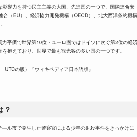
な影響力を持つ民主主義の大国、先進国の一つで、国際連合安
連合（EU）、経済協力開発機構（OECD）、北大西洋条約機
す。
買力平価で世界第10位・ユーロ圏ではドイツに次ぐ第2位の経
産を抱えており、世界で最も観光客の多い国の一つです。
17:06 UTCの版）『ウィキペディア日本語版』
は？
ナンテ―ル市で発生した警察官による少年の射殺事件をきっかけに