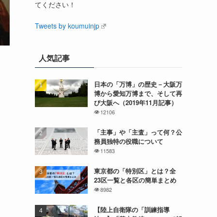
てください！
Tweets by koumuinjp
人気記事
日本の「万博」の歴史－大阪万
博から愛知万博まで、そして再
び大阪へ（2019年11月記事）
12106
「主事」や「主査」って何？公
務員独特の役職について
11583
東京都の「特別区」とは？全
23区一覧と各区の簡単まとめ
8982
【陸上自衛隊の「訓練指導