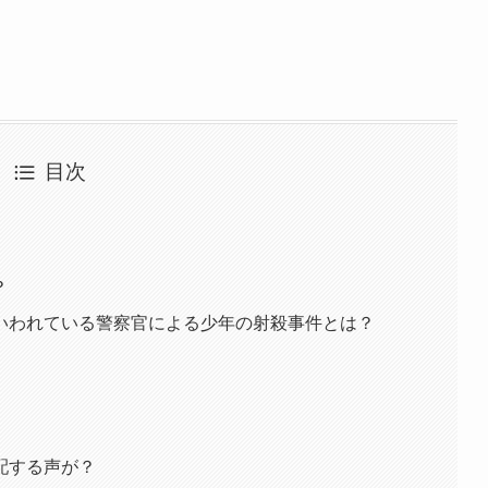
目次
？
いわれている警察官による少年の射殺事件とは？
配する声が？