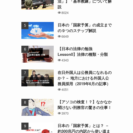
法」】「基本教練」について解
説
8024
日本の「国家予算」の成立まで
の９つのステップ解説
6649
【日本の法律の勉強
Lesson0】法律の種類・分類
4343
在日外国人は公務員になれるの
か？－ 地方における外国人公
務員採用（2019年6月の記事）
4051
【アソコの検査！？】なかなか
聞けない刑務官の驚きの仕事！
3970
日本の「国家予算」とは？ －
約300兆円の内訳から使い道ま