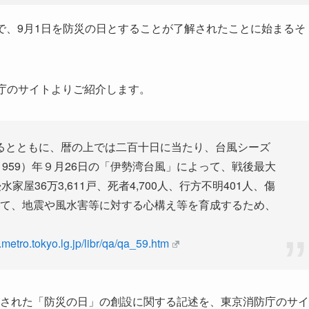
閣議で、9月1日を防災の日とすることが了解されたことに始まるそ
庁のサイトよりご紹介します。
るとともに、暦の上では二百十日に当たり、台風シーズ
959）年９月26日の「伊勢湾台風」によって、戦後最大
家屋36万3,611戸、死者4,700人、行方不明401人、傷
なって、地震や風水害等に対する心構え等を育成するため、
.metro.tokyo.lg.jp/libr/qa/qa_59.htm
登載された「防災の日」の創設に関する記述を、東京消防庁のサイ