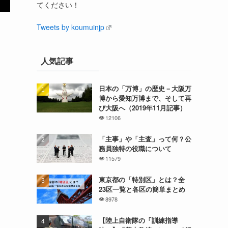
てください！
Tweets by koumuinjp
人気記事
日本の「万博」の歴史－大阪万
博から愛知万博まで、そして再
び大阪へ（2019年11月記事）
12106
「主事」や「主査」って何？公
務員独特の役職について
11579
東京都の「特別区」とは？全
23区一覧と各区の簡単まとめ
8978
【陸上自衛隊の「訓練指導