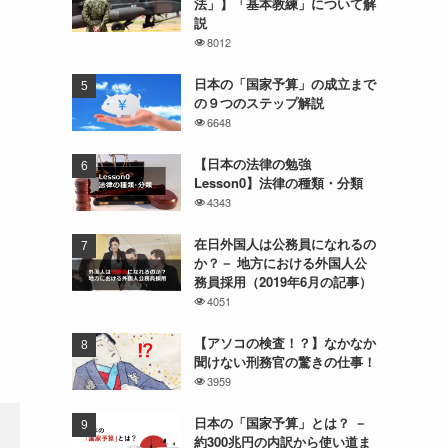
法」】「基本教練」について解
説
8012
日本の「国家予算」の成立まで
の９つのステップ解説
6648
【日本の法律の勉強
Lesson0】法律の種類・分類
4343
在日外国人は公務員になれるの
か？－ 地方における外国人公
務員採用（2019年6月の記事）
4051
【アソコの検査！？】なかなか
聞けない刑務官の驚きの仕事！
3959
日本の「国家予算」とは？ －
約300兆円の内訳から使い道ま