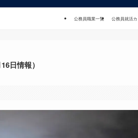
公務員職業一覧
公務員就活カ
月16日情報）