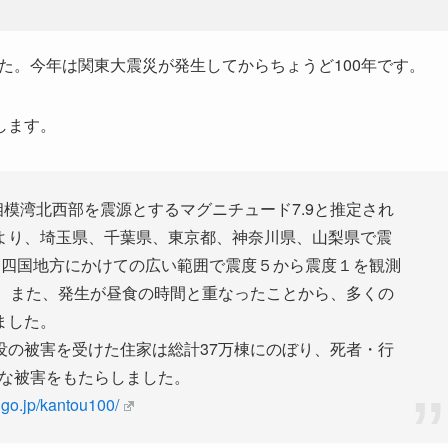
した。今年は関東大震災が発生してからちょうど100年です。
します。
に、相模湾北西部を震源とするマグニチュード7.9と推定され
より、埼玉県、千葉県、東京都、神奈川県、山梨県で震
・四国地方にかけての広い範囲で震度５から震度１を観測
た。また、発生が昼食の時間と重なったことから、多くの
ました。
没の被害を受けた住家は総計37万棟にのぼり、死者・行
大な被害をもたらしました。
.go.jp/kantou100/