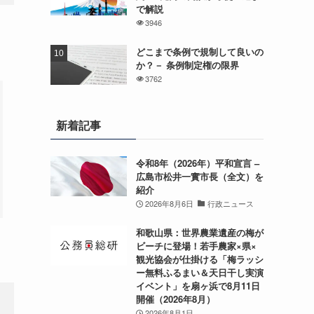
で解説
3946
どこまで条例で規制して良いの
か？－ 条例制定権の限界
3762
新着記事
令和8年（2026年）平和宣言 –
広島市松井一實市長（全文）を
紹介
2026年8月6日
行政ニュース
和歌山県：世界農業遺産の梅が
ビーチに登場！若手農家×県×
観光協会が仕掛ける「梅ラッシ
ー無料ふるまい＆天日干し実演
イベント」を扇ヶ浜で8月11日
開催（2026年8月）
2026年8月1日