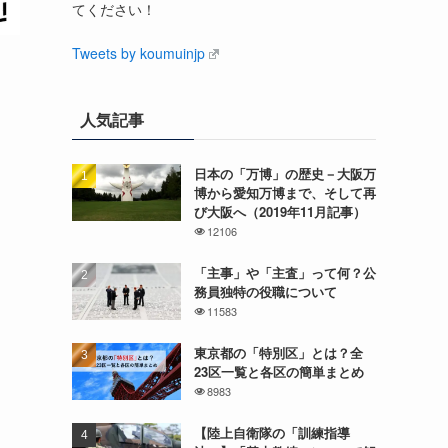
てください！
Tweets by koumuinjp
人気記事
日本の「万博」の歴史－大阪万
博から愛知万博まで、そして再
び大阪へ（2019年11月記事）
12106
「主事」や「主査」って何？公
務員独特の役職について
11583
東京都の「特別区」とは？全
23区一覧と各区の簡単まとめ
8983
【陸上自衛隊の「訓練指導