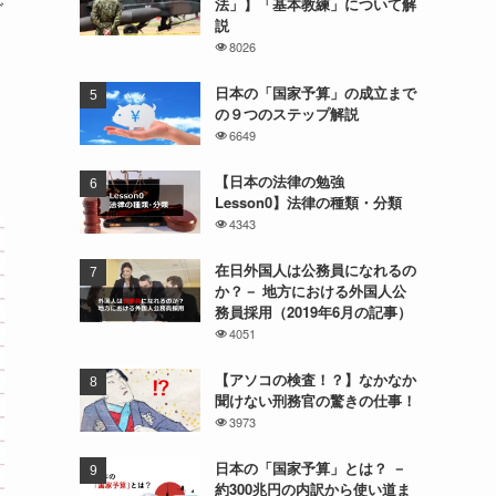
法」】「基本教練」について解
グ
説
8026
日本の「国家予算」の成立まで
の９つのステップ解説
6649
【日本の法律の勉強
Lesson0】法律の種類・分類
4343
在日外国人は公務員になれるの
か？－ 地方における外国人公
務員採用（2019年6月の記事）
4051
【アソコの検査！？】なかなか
聞けない刑務官の驚きの仕事！
3973
日本の「国家予算」とは？ －
約300兆円の内訳から使い道ま