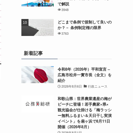
で解説
3948
どこまで条例で規制して良いの
か？－ 条例制定権の限界
3763
新着記事
令和8年（2026年）平和宣言 –
広島市松井一實市長（全文）を
紹介
2026年8月6日
行政ニュース
和歌山県：世界農業遺産の梅が
ビーチに登場！若手農家×県×
観光協会が仕掛ける「梅ラッシ
ー無料ふるまい＆天日干し実演
イベント」を扇ヶ浜で8月11日
開催（2026年8月）
2026年8月1日