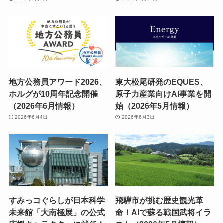
地方公務員アワード2026、
東大松尾研発のEQUES、
ホルグが10周年記念開催
原子力産業向けAI事業を開
（2026年6月情報）
始（2026年5月情報）
2026年6月4日
2026年6月3日
すみっコぐらしが日本科学
飛騨市が挑む歴史観光革
未来館「大南極展」の公式
命！AIで蘇る戦国武将イラ