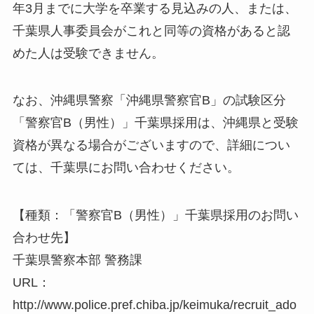
年3月までに大学を卒業する見込みの人、または、
千葉県人事委員会がこれと同等の資格があると認
めた人は受験できません。
なお、沖縄県警察「沖縄県警察官B」の試験区分
「警察官B（男性）」千葉県採用は、沖縄県と受験
資格が異なる場合がございますので、詳細につい
ては、千葉県にお問い合わせください。
【種類：「警察官B（男性）」千葉県採用のお問い
合わせ先】
千葉県警察本部 警務課
URL：
http://www.police.pref.chiba.jp/keimuka/recruit_ado