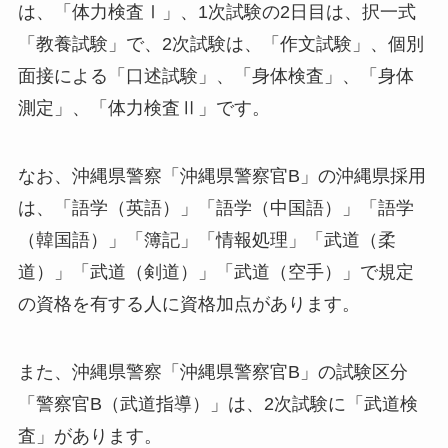
は、「体力検査Ⅰ」、1次試験の2日目は、択一式
「教養試験」で、2次試験は、「作文試験」、個別
面接による「口述試験」、「身体検査」、「身体
測定」、「体力検査Ⅱ」です。
なお、沖縄県警察「沖縄県警察官B」の沖縄県採用
は、「語学（英語）」「語学（中国語）」「語学
（韓国語）」「簿記」「情報処理」「武道（柔
道）」「武道（剣道）」「武道（空手）」で規定
の資格を有する人に資格加点があります。
また、沖縄県警察「沖縄県警察官B」の試験区分
「警察官B（武道指導）」は、2次試験に「武道検
査」があります。