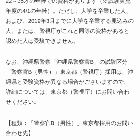
22～35才の年齢での資格があります（※試験実施
年度の4/1の年齢）。ただし、大学を卒業した人、
および、2019年3月までに大学を卒業する見込みの
人、または、警視庁がこれと同等の資格があると
認めた人は受験できません。
なお、沖縄県警察「沖縄県警察官B」の試験区分
「警察官B（男性）」東京都（警視庁）採用は、沖
縄県と受験資格が異なる場合がございますので、
詳細については、東京都（警視庁）にお問い合わ
せください。
【種類：「警察官B（男性）」東京都採用のお問い
合わせ先】