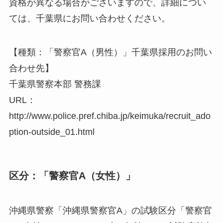
資格が異なる場合がございますので、詳細につい
ては、千葉県にお問い合わせください。
【種類：「警察官A（男性）」千葉県採用のお問い
合わせ先】
千葉県警察本部 警務課
URL：
http://www.police.pref.chiba.jp/keimuka/recruit_ado
ption-outside_01.html
区分：「警察官A（女性）」
沖縄県警察「沖縄県警察官A」の試験区分「警察官