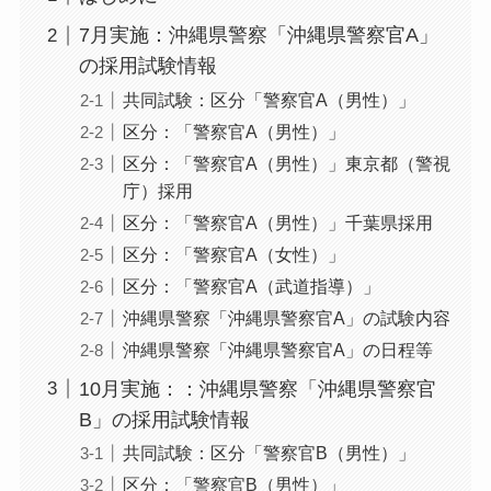
7月実施：沖縄県警察「沖縄県警察官A」
の採用試験情報
共同試験：区分「警察官A（男性）」
区分：「警察官A（男性）」
区分：「警察官A（男性）」東京都（警視
庁）採用
区分：「警察官A（男性）」千葉県採用
区分：「警察官A（女性）」
区分：「警察官A（武道指導）」
沖縄県警察「沖縄県警察官A」の試験内容
沖縄県警察「沖縄県警察官A」の日程等
10月実施：：沖縄県警察「沖縄県警察官
B」の採用試験情報
共同試験：区分「警察官B（男性）」
区分：「警察官B（男性）」