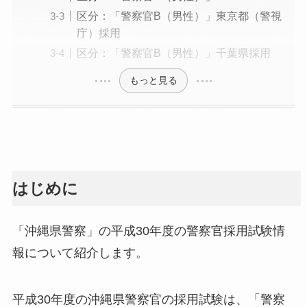
区分：「警察官B（男性）」東京都（警視
庁）採用
区分：「警察官B（男性）」千葉県採用
もっと見る
はじめに
「沖縄県警察」の平成30年度の警察官採用試験情
報について紹介します。
平成30年度の沖縄県警察官の採用試験は、「警察