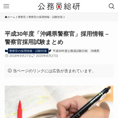
ホーム
警察官
警察官の採用情報・試験対策
平成30年度「沖縄県警察官」採用情報 –
警察官採用試験まとめ
警察官の採用情報・試験対策
平成30年度公務員試験日程
沖縄県
2018年9月27日
2020年8月27日
当ページのリンクには広告が含まれています。