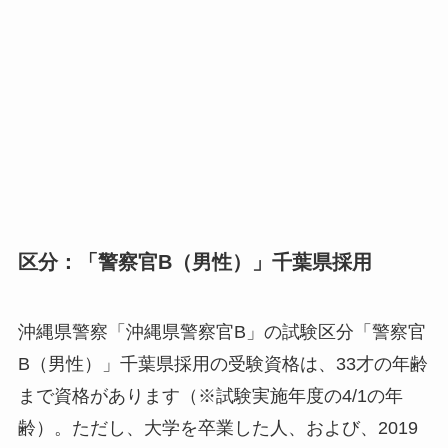
区分：「警察官B（男性）」千葉県採用
沖縄県警察「沖縄県警察官B」の試験区分「警察官
B（男性）」千葉県採用の受験資格は、33才の年齢
まで資格があります（※試験実施年度の4/1の年
齢）。ただし、大学を卒業した人、および、2019