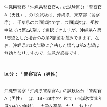
沖縄県警察「沖縄県警察官A」の試験区分「警察官
A（男性）」の1次試験は、沖縄県、東京都（警察
庁）、千葉県の共同試験です。共同試験は、受験
申込では第2志望まで選択できますが、沖縄県を第
1志望とした場合のみ第2志望を選択できます。な
お、沖縄県の1次試験に合格した場合は第2志望は
無効となりますので、注意が必要です。
区分：「警察官A（男性）」
沖縄県警察「沖縄県警察官A」の試験区分「警察官
A（男性）」は、18～29才の年齢で（※試験実施年
度の4/1の年齢）、大学を卒業した人、および、