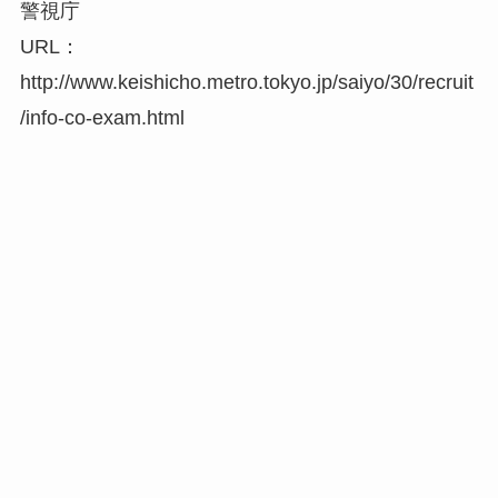
警視庁
URL：
http://www.keishicho.metro.tokyo.jp/saiyo/30/recruit
/info-co-exam.html