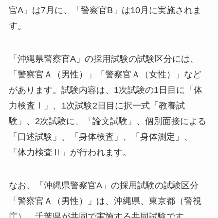
官A」は7月に、「警察官B」は10月に実施されま
す。
「沖縄県警察官A」の採用試験の試験区分には、
「警察官Ａ（男性）」「警察官Ａ（女性）」など
があります。試験内容は、1次試験の1日目に「体
力検査Ⅰ」、1次試験2日目に択一式「教養試
験」、2次試験に、「論文試験」、個別面接による
「口述試験」、「身体検査」、「身体測定」、
「体力検査Ⅱ」が行われます。
なお、「沖縄県警察官A」の採用試験の試験区分
「警察官Ａ（男性）」は、沖縄県、東京都（警視
庁）、千葉県が共同で実施する共同試験です。