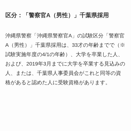
区分：「警察官A（男性）」千葉県採用
沖縄県警察「沖縄県警察官A」の試験区分「警察官
A（男性）」千葉県採用は、33才の年齢までで（※
試験実施年度の4/1の年齢）、大学を卒業した人、
および、2019年3月までに大学を卒業する見込みの
人、または、千葉県人事委員会がこれと同等の資
格があると認めた人に受験資格があります。