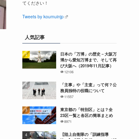
てください！
Tweets by koumuinjp
人気記事
日本の「万博」の歴史－大阪万
博から愛知万博まで、そして再
び大阪へ（2019年11月記事）
12106
「主事」や「主査」って何？公
務員独特の役職について
11557
東京都の「特別区」とは？全
23区一覧と各区の簡単まとめ
8971
【陸上自衛隊の「訓練指導