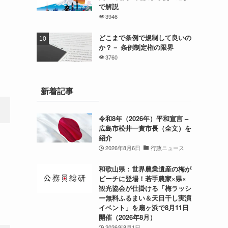
で解説
3946
どこまで条例で規制して良いの
か？－ 条例制定権の限界
3760
新着記事
令和8年（2026年）平和宣言 –
広島市松井一實市長（全文）を
紹介
2026年8月6日
行政ニュース
和歌山県：世界農業遺産の梅が
ビーチに登場！若手農家×県×
観光協会が仕掛ける「梅ラッシ
ー無料ふるまい＆天日干し実演
イベント」を扇ヶ浜で8月11日
開催（2026年8月）
2026年8月1日