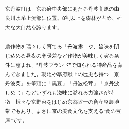
京丹波町は、京都府中央部にあたる丹波高原の由
良川水系上流部に位置。8割以上を森林が占め、雄
大な大自然を誇ります。
農作物を瑞々しく育てる「丹波霧」や、旨味を閉
じ込める昼夜の寒暖差など作物が美味しく実る条
件に恵まれ、“丹波ブランド”で知られる特産品を育
んできました。朝廷や幕府献上の歴史も持つ「京
丹波栗」を筆頭に「黒豆」「丹波松茸」「京丹波
しめじ」などいずれも滋味に溢れる力強さが特
徴。様々な京野菜をはじめ京都随一の畜産酪農地
帯でもあり、まさに京の美食文化を支える“食の宝
庫”です。