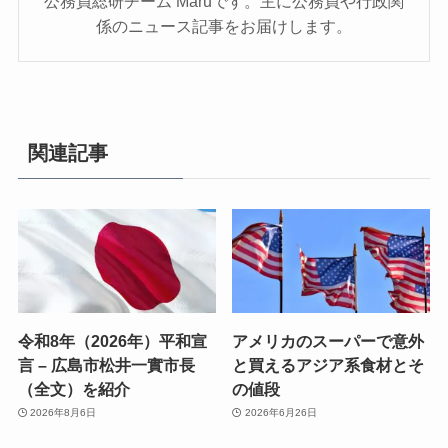
公務員総研チーム Maruです。主に公務員や行政関
係のニュース記事をお届けします。
関連記事
令和8年（2026年）平和宣
アメリカのスーパーで意外
言 – 広島市松井一實市長
と買えるアジア系食材とそ
（全文）を紹介
の値段
2026年8月6日
2026年6月26日