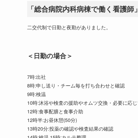
「総合病院内科病棟で働く看護師
二交代制で日勤と夜勤がありました。
＜日勤の場合＞
7時:出社
8時:申し送り・チーム毎を打ち合わせと確認
9時:検温
10時:沐浴や検査の援助やオムツ交換・必要に応
12時:食事配膳と食事介助
12時半:お昼休憩(50分)
13時20分:投薬の確認や検査結果の確認
14時:検温 15時:カルテ整理