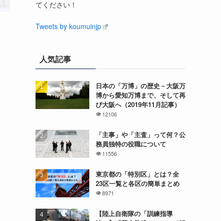
てください！
Tweets by koumuinjp
人気記事
日本の「万博」の歴史－大阪万
博から愛知万博まで、そして再
び大阪へ（2019年11月記事）
12106
「主事」や「主査」って何？公
務員独特の役職について
11556
東京都の「特別区」とは？全
23区一覧と各区の簡単まとめ
8971
【陸上自衛隊の「訓練指導