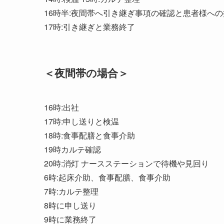
16時半:夜間帯へ引き継ぎ事項の確認と患者様への
17時:引き継ぎと業務終了
＜夜間帯の場合＞
16時:出社
17時:申し送りと検温
18時:食事配膳と食事介助
19時カルテ確認
20時:消灯 ナースステーションで待機や見回り
6時:起床介助、食事配膳、食事介助
7時:カルテ整理
8時に申し送り
9時に業務終了