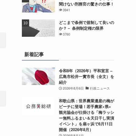
聞けない刑務官の驚きの仕事！
3941
どこまで条例で規制して良いの
か？－ 条例制定権の限界
3760
新着記事
令和8年（2026年）平和宣言 –
広島市松井一實市長（全文）を
紹介
2026年8月6日
行政ニュース
和歌山県：世界農業遺産の梅が
ビーチに登場！若手農家×県×
観光協会が仕掛ける「梅ラッシ
ー無料ふるまい＆天日干し実演
イベント」を扇ヶ浜で8月11日
開催（2026年8月）
2026年8月1日