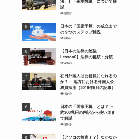
法」】「基本教練」について解
説
8007
日本の「国家予算」の成立まで
の９つのステップ解説
6647
【日本の法律の勉強
Lesson0】法律の種類・分類
4340
在日外国人は公務員になれるの
か？－ 地方における外国人公
務員採用（2019年6月の記事）
4049
日本の「国家予算」とは？ －
約300兆円の内訳から使い道ま
で解説
3946
【アソコの検査！？】なかなか