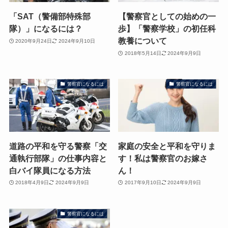
「SAT（警備部特殊部
【警察官としての始めの一
隊）」になるには？
歩】「警察学校」の初任科
教養について
2020年9月24日
2024年9月10日
2018年5月14日
2024年9月9日
警察官になるには
警察官になるには
道路の平和を守る警察「交
家庭の安全と平和を守りま
通執行部隊」の仕事内容と
す！私は警察官のお嫁さ
白バイ隊員になる方法
ん！
2018年4月9日
2024年9月9日
2017年9月10日
2024年9月9日
警察官になるには