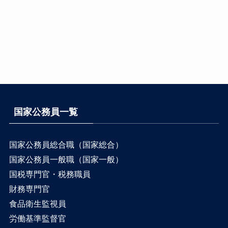
国家公務員一覧
国家公務員総合職（国家総合）
国家公務員一般職（国家一般）
国税専門官・税務職員
財務専門官
食品衛生監視員
労働基準監督官