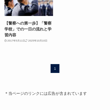
【警察への第一歩】「警察
学校」での一日の流れと学
習内容
2017年5月11日
2025年10月10日
1
＊当ページのリンクには広告が含まれています