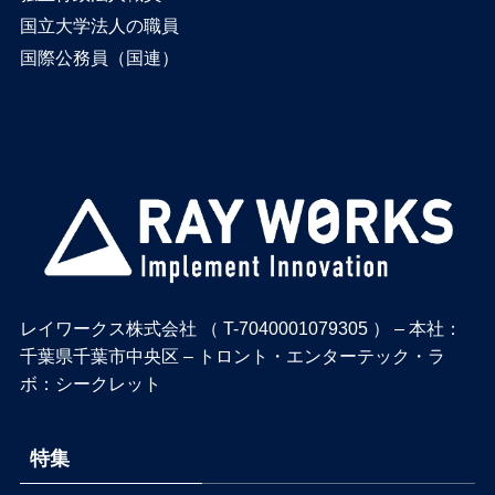
国立大学法人の職員
国際公務員（国連）
レイワークス株式会社 （ T-7040001079305 ） – 本社：
千葉県千葉市中央区 – トロント・エンターテック・ラ
ボ：シークレット
特集