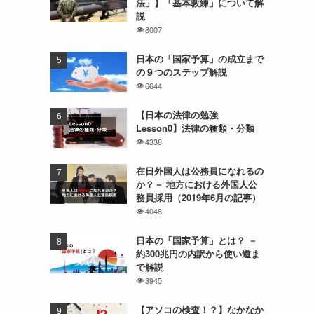
法」】「基本教練」について解
説
8007
日本の「国家予算」の成立まで
の９つのステップ解説
6644
【日本の法律の勉強
Lesson0】法律の種類・分類
4338
在日外国人は公務員になれるの
か？－ 地方における外国人公
務員採用（2019年6月の記事）
4048
日本の「国家予算」とは？ －
約300兆円の内訳から使い道ま
で解説
3945
【アソコの検査！？】なかなか