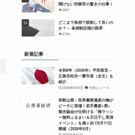
聞けない刑務官の驚きの仕事！
3937
どこまで条例で規制して良いの
か？－ 条例制定権の限界
3759
新着記事
令和8年（2026年）平和宣言 –
広島市松井一實市長（全文）を
紹介
2026年8月6日
行政ニュース
和歌山県：世界農業遺産の梅が
ビーチに登場！若手農家×県×
観光協会が仕掛ける「梅ラッシ
ー無料ふるまい＆天日干し実演
イベント」を扇ヶ浜で8月11日
開催（2026年8月）
2026年8月1日