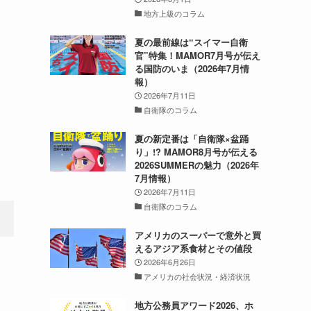
地方上級のコラム
夏の最前線は“スイマー自衛
官”特集！MAMOR7月号が伝え
改
る国防のいま（2026年7月情
報）
2026年7月11日
自衛隊のコラム
夏の新定番は「自衛隊×盆踊
り」!? MAMOR8月号が伝える
2026SUMMERの魅力（2026年
7月情報）
2026年7月11日
自衛隊のコラム
アメリカのスーパーで意外と買
えるアジア系食材とその値段
2026年6月26日
アメリカの社会状況・経済状況
地方公務員アワード2026、ホ