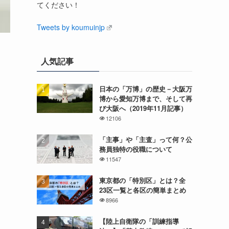
てください！
Tweets by koumuinjp
人気記事
日本の「万博」の歴史－大阪万
博から愛知万博まで、そして再
び大阪へ（2019年11月記事）
12106
「主事」や「主査」って何？公
務員独特の役職について
11547
東京都の「特別区」とは？全
23区一覧と各区の簡単まとめ
8966
【陸上自衛隊の「訓練指導