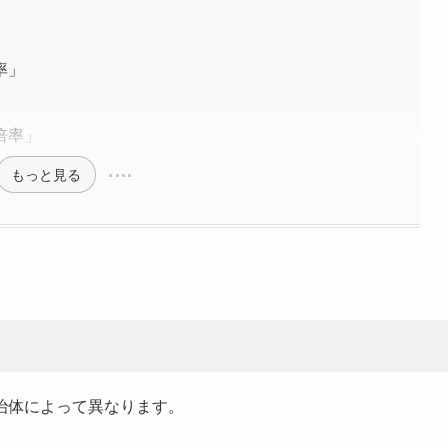
」
」
率」
」
倍率」
もっと見る
治体によって異なります。