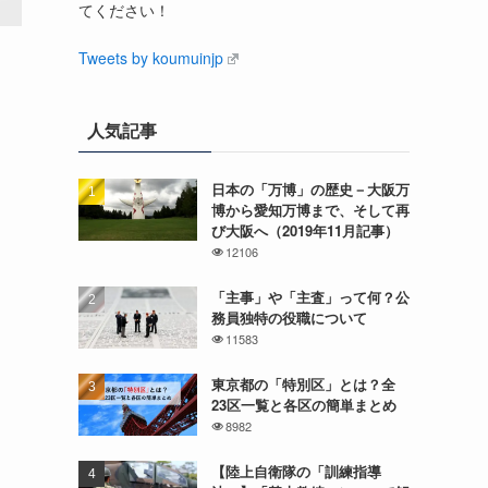
てください！
Tweets by koumuinjp
人気記事
日本の「万博」の歴史－大阪万
博から愛知万博まで、そして再
び大阪へ（2019年11月記事）
12106
「主事」や「主査」って何？公
務員独特の役職について
11583
東京都の「特別区」とは？全
23区一覧と各区の簡単まとめ
8982
【陸上自衛隊の「訓練指導