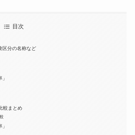
目次
験区分の名称など
」
率」
」
」
比較まとめ
較
率」