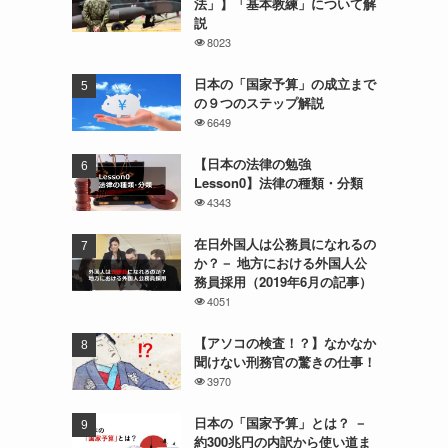
法」】「基本教練」について解
説
8023
日本の「国家予算」の成立まで
の９つのステップ解説
6649
【日本の法律の勉強
Lesson0】法律の種類・分類
4343
在日外国人は公務員になれるの
か？－ 地方における外国人公
務員採用（2019年6月の記事）
4051
【アソコの検査！？】なかなか
聞けない刑務官の驚きの仕事！
3970
日本の「国家予算」とは？ －
約300兆円の内訳から使い道ま