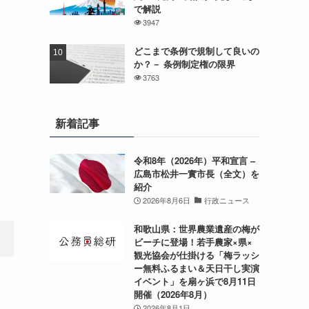
で解説
3947
どこまで条例で規制して良いの
か？－ 条例制定権の限界
3763
新着記事
令和8年（2026年）平和宣言 –
広島市松井一實市長（全文）を
紹介
2026年8月6日
行政ニュース
和歌山県：世界農業遺産の梅が
ビーチに登場！若手農家×県×
観光協会が仕掛ける「梅ラッシ
ー無料ふるまい＆天日干し実演
イベント」を扇ヶ浜で8月11日
開催（2026年8月）
2026年8月1日