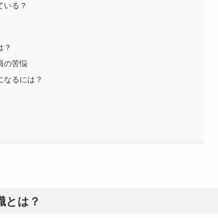
ている？
は？
員の苦悩
になるには？
職とは？