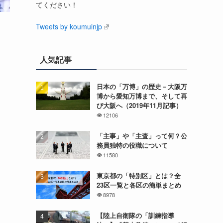
てください！
Tweets by koumuinjp
人気記事
日本の「万博」の歴史－大阪万
博から愛知万博まで、そして再
び大阪へ（2019年11月記事）
12106
「主事」や「主査」って何？公
務員独特の役職について
11580
東京都の「特別区」とは？全
23区一覧と各区の簡単まとめ
8978
【陸上自衛隊の「訓練指導