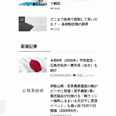
で解説
3946
どこまで条例で規制して良いの
か？－ 条例制定権の限界
3762
新着記事
令和8年（2026年）平和宣言 –
広島市松井一實市長（全文）を
紹介
2026年8月6日
行政ニュース
和歌山県：世界農業遺産の梅が
ビーチに登場！若手農家×県×
観光協会が仕掛ける「梅ラッシ
ー無料ふるまい＆天日干し実演
イベント」を扇ヶ浜で8月11日
開催（2026年8月）
2026年8月1日