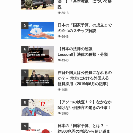
法」】「基本教練」について解
説
8013
日本の「国家予算」の成立まで
の９つのステップ解説
6648
【日本の法律の勉強
Lesson0】法律の種類・分類
4343
在日外国人は公務員になれるの
か？－ 地方における外国人公
務員採用（2019年6月の記事）
4051
【アソコの検査！？】なかなか
聞けない刑務官の驚きの仕事！
3963
日本の「国家予算」とは？ －
約300兆円の内訳から使い道ま