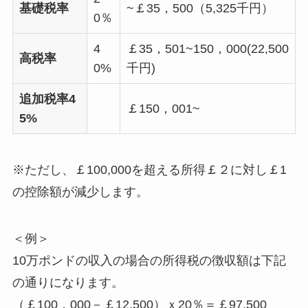
基礎税率
~￡35，500（5,325千円）
0％
4
￡35，501~150，000(22,500
高税率
0%
千円)
追加税率4
￡150，001~
5%
※ただし、￡100,000を超える所得￡２に対し￡1
の控除額が減少します。
＜例＞
10万ポンドの収入の場合の所得税の徴収額は下記
の通りになります。
（￡100，000－￡12,500）ｘ20％＝￡97,500