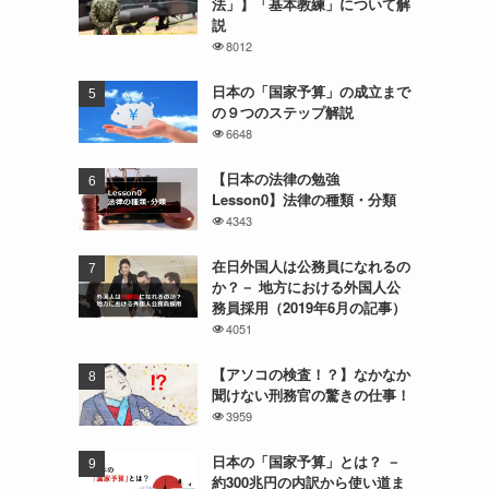
法」】「基本教練」について解
説
8012
日本の「国家予算」の成立まで
の９つのステップ解説
6648
【日本の法律の勉強
Lesson0】法律の種類・分類
4343
在日外国人は公務員になれるの
か？－ 地方における外国人公
務員採用（2019年6月の記事）
4051
【アソコの検査！？】なかなか
聞けない刑務官の驚きの仕事！
3959
日本の「国家予算」とは？ －
約300兆円の内訳から使い道ま