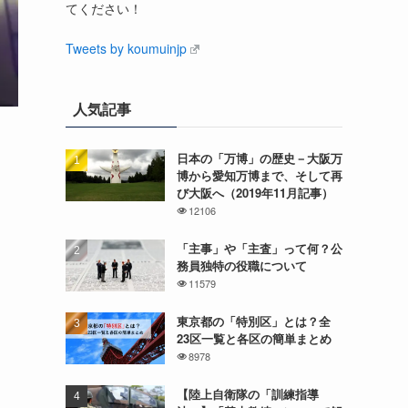
てください！
Tweets by koumuinjp
人気記事
日本の「万博」の歴史－大阪万
博から愛知万博まで、そして再
び大阪へ（2019年11月記事）
12106
「主事」や「主査」って何？公
務員独特の役職について
11579
東京都の「特別区」とは？全
23区一覧と各区の簡単まとめ
8978
【陸上自衛隊の「訓練指導