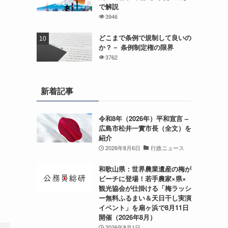
で解説
3946
どこまで条例で規制して良いの
か？－ 条例制定権の限界
3762
新着記事
令和8年（2026年）平和宣言 –
広島市松井一實市長（全文）を
紹介
2026年8月6日
行政ニュース
和歌山県：世界農業遺産の梅が
ビーチに登場！若手農家×県×
観光協会が仕掛ける「梅ラッシ
ー無料ふるまい＆天日干し実演
イベント」を扇ヶ浜で8月11日
開催（2026年8月）
2026年8月1日