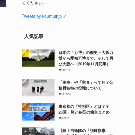
てください！
Tweets by koumuinjp
人気記事
日本の「万博」の歴史－大阪万
博から愛知万博まで、そして再
び大阪へ（2019年11月記事）
12106
「主事」や「主査」って何？公
務員独特の役職について
11557
東京都の「特別区」とは？全
23区一覧と各区の簡単まとめ
8971
【陸上自衛隊の「訓練指導