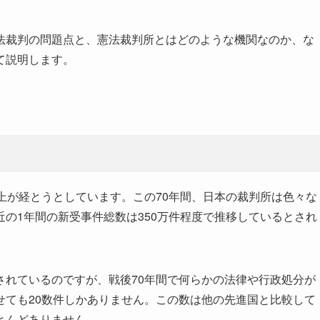
法裁判の問題点と、憲法裁判所とはどのような機関なのか、な
て説明します。
上が経とうとしています。この70年間、日本の裁判所は色々な
の1年間の新受事件総数は350万件程度で推移しているとされ
されているのですが、戦後70年間で何らかの法律や行政処分が
せても20数件しかありません。この数は他の先進国と比較して
とんどありません。