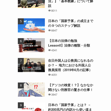
法」】「基本教練」について解
説
8011
日本の「国家予算」の成立まで
の９つのステップ解説
6647
【日本の法律の勉強
Lesson0】法律の種類・分類
4341
在日外国人は公務員になれるの
か？－ 地方における外国人公
務員採用（2019年6月の記事）
4051
【アソコの検査！？】なかなか
聞けない刑務官の驚きの仕事！
3947
日本の「国家予算」とは？ －
約300兆円の内訳から使い道ま