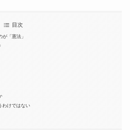
目次
るのが「憲法」
」
か
うわけではない