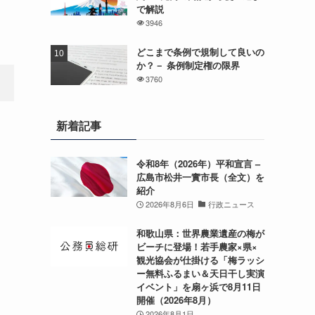
で解説
3946
どこまで条例で規制して良いの
か？－ 条例制定権の限界
3760
新着記事
令和8年（2026年）平和宣言 –
広島市松井一實市長（全文）を
紹介
2026年8月6日
行政ニュース
和歌山県：世界農業遺産の梅が
ビーチに登場！若手農家×県×
観光協会が仕掛ける「梅ラッシ
ー無料ふるまい＆天日干し実演
イベント」を扇ヶ浜で8月11日
開催（2026年8月）
2026年8月1日