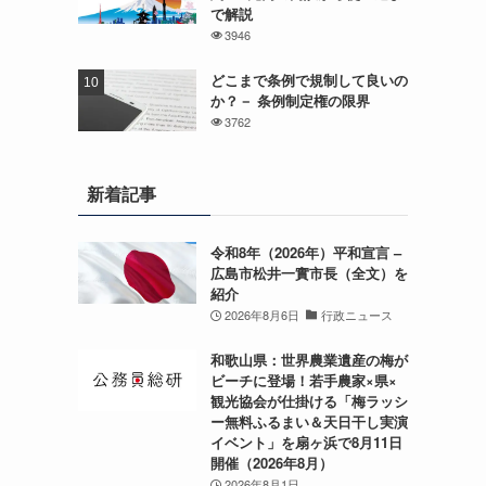
で解説
3946
どこまで条例で規制して良いの
か？－ 条例制定権の限界
3762
新着記事
令和8年（2026年）平和宣言 –
広島市松井一實市長（全文）を
紹介
2026年8月6日
行政ニュース
和歌山県：世界農業遺産の梅が
ビーチに登場！若手農家×県×
観光協会が仕掛ける「梅ラッシ
ー無料ふるまい＆天日干し実演
イベント」を扇ヶ浜で8月11日
開催（2026年8月）
2026年8月1日