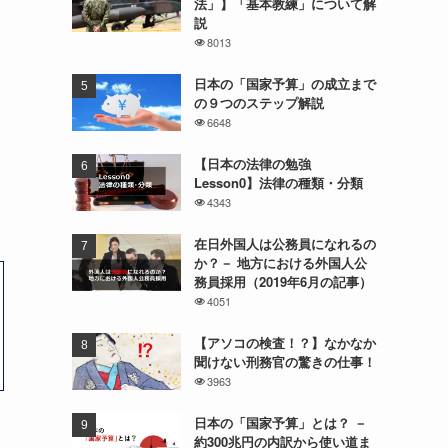
法」】「基本教練」について解
説
8013
日本の「国家予算」の成立まで
、
の９つのステップ解説
6648
【日本の法律の勉強
Lesson0】法律の種類・分類
4343
在日外国人は公務員になれるの
か？－ 地方における外国人公
務員採用（2019年6月の記事）
4051
【アソコの検査！？】なかなか
聞けない刑務官の驚きの仕事！
3963
日本の「国家予算」とは？ －
約300兆円の内訳から使い道ま