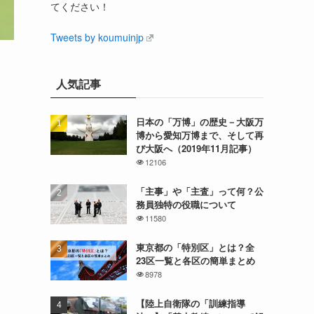
てください！
Tweets by koumuinjp
人気記事
日本の「万博」の歴史－大阪万
博から愛知万博まで、そして再
び大阪へ（2019年11月記事）
12106
「主事」や「主査」って何？公
務員独特の役職について
11580
東京都の「特別区」とは？全
23区一覧と各区の簡単まとめ
8978
【陸上自衛隊の「訓練指導