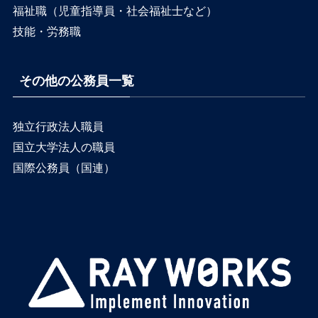
福祉職（児童指導員・社会福祉士など）
技能・労務職
その他の公務員一覧
独立行政法人職員
国立大学法人の職員
国際公務員（国連）