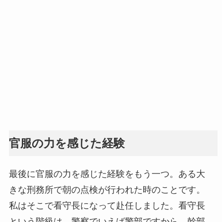
官服の力を感じた経験
最後に官服の力を感じた経験をもう一つ。ある大
きな刑務所で朝の点検が行われた時のことです。
私はそこで看守長になって赴任しました。看守長
という階級は、警察でいえば警部ですから、幹部