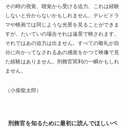
その時の視覚、聴覚から受ける迫力。これは経験
しないと分からないかもしれません。テレビドラ
マや映画では同じような光景を見ることができま
すが、たいていの場合それは遠景で映されます。
それではあの迫力は出ません。すべての敬礼が自
分に向かってなされるあの感覚をかつて映像で見
た経験はありません。刑務官冥利の一瞬かもしれ
ません。
（小柴龍太郎）
刑務官を知るために最初に読んでほしいペ