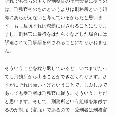
それでも彼らの多くが刑務官の指示命令に従うの
は、刑務官そのものというよりは刑務所という組
織にあらがえないと考えているからだと思いま
す。もし反抗すれば懲罰に付されることになりま
すし、刑務官に暴行をはたらくなどした場合には
訴追されて刑事罰を科されることになりかねませ
ん。
そういうことを繰り返していると、いつまでたっ
ても刑務所から出ることができなくなります。さ
すがにそれは願い下げということで、しぶしぶで
あっても受刑者は刑務官に従う。そういうことだ
と思います。そして、刑務所という組織を象徴す
るのが制服（官服）であるので、受刑者は刑務官