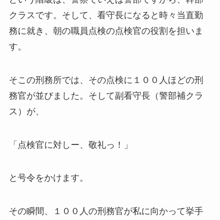
クラスです。そして、看守長になると時々当直勤
務に就き、朝の職員点検の点検官の役割を担いま
す。
そこの刑務所では、その点検に１００人ほどの刑
務官が並びました。そして副看守長（警部補クラ
ス）が、
「点検官に対しー、敬礼っ！」
と号令をかけます。
その瞬間、１００人の刑務官が私に向かって挙手