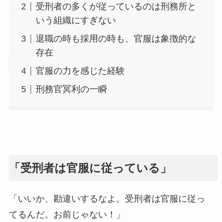
受刑者の多くが従っているのは刑務所と
いう組織にすぎない
退職の時も採用の時も、官服は象徴的な
存在
官服の力を感じた経験
刑務官冥利の一瞬
「受刑者は官服に従っている」
「いいか、勘違いするなよ。受刑者は官服に従っ
てるんだ。お前じゃない！」