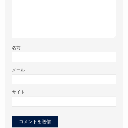
名前
メール
サイト