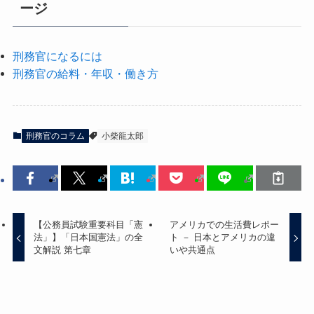
ージ
刑務官になるには
刑務官の給料・年収・働き方
刑務官のコラム
小柴龍太郎
【公務員試験重要科目「憲
アメリカでの生活費レポー
法」】「日本国憲法」の全
ト － 日本とアメリカの違
文解説 第七章
いや共通点