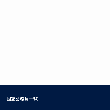
国家公務員一覧