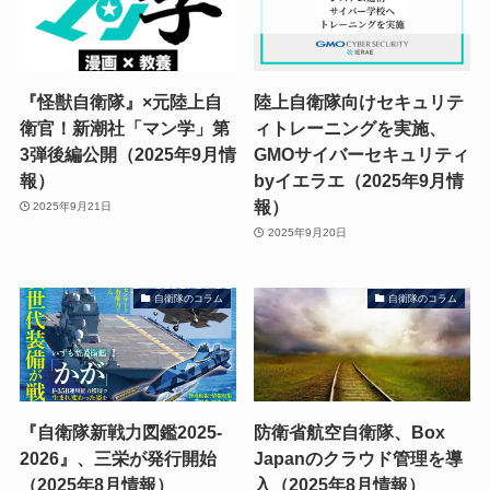
『怪獣自衛隊』×元陸上自
陸上自衛隊向けセキュリテ
衛官！新潮社「マン学」第
ィトレーニングを実施、
3弾後編公開（2025年9月情
GMOサイバーセキュリティ
報）
byイエラエ（2025年9月情
報）
2025年9月21日
2025年9月20日
自衛隊のコラム
自衛隊のコラム
『自衛隊新戦力図鑑2025-
防衛省航空自衛隊、Box
2026』、三栄が発行開始
Japanのクラウド管理を導
（2025年8月情報）
入（2025年8月情報）