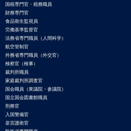
国税専門官・税務職員
財務専門官
食品衛生監視員
労働基準監督官
法務省専門職員（人間科学）
航空管制官
外務省専門職員（外交官）
検察官（検事）
裁判所職員
家庭裁判所調査官
国会職員（衆議院・参議院）
国立国会図書館職員
刑務官
入国警備官
皇宮護衛官