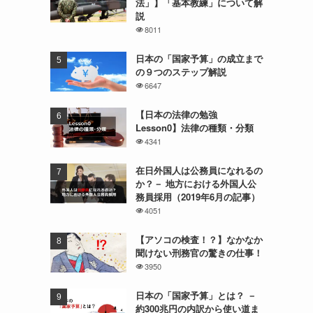
法」】「基本教練」について解
説
8011
日本の「国家予算」の成立まで
の９つのステップ解説
6647
【日本の法律の勉強
Lesson0】法律の種類・分類
4341
在日外国人は公務員になれるの
か？－ 地方における外国人公
務員採用（2019年6月の記事）
4051
【アソコの検査！？】なかなか
聞けない刑務官の驚きの仕事！
3950
日本の「国家予算」とは？ －
約300兆円の内訳から使い道ま