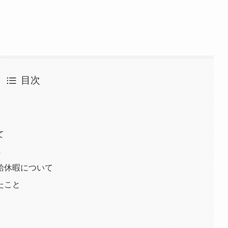
目次
て
れ
給休暇について
たこと