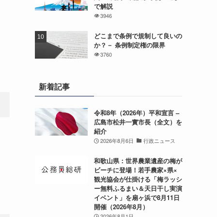
で解説
3946
どこまで条例で規制して良いの
か？－ 条例制定権の限界
3760
新着記事
令和8年（2026年）平和宣言 –
広島市松井一實市長（全文）を
紹介
2026年8月6日
行政ニュース
和歌山県：世界農業遺産の梅が
ビーチに登場！若手農家×県×
観光協会が仕掛ける「梅ラッシ
ー無料ふるまい＆天日干し実演
イベント」を扇ヶ浜で8月11日
開催（2026年8月）
2026年8月1日