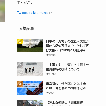
てください！
Tweets by koumuinjp
人気記事
日本の「万博」の歴史－大阪万
博から愛知万博まで、そして再
び大阪へ（2019年11月記事）
12106
「主事」や「主査」って何？公
務員独特の役職について
11557
東京都の「特別区」とは？全
23区一覧と各区の簡単まとめ
8971
【陸上自衛隊の「訓練指導