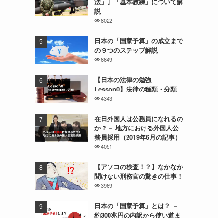
法」】「基本教練」について解
説
8022
日本の「国家予算」の成立まで
の９つのステップ解説
6649
【日本の法律の勉強
Lesson0】法律の種類・分類
4343
在日外国人は公務員になれるの
か？－ 地方における外国人公
務員採用（2019年6月の記事）
4051
【アソコの検査！？】なかなか
聞けない刑務官の驚きの仕事！
3969
日本の「国家予算」とは？ －
約300兆円の内訳から使い道ま