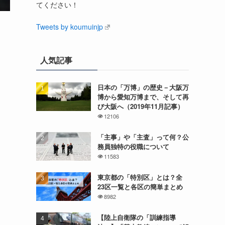
てください！
Tweets by koumuinjp
人気記事
日本の「万博」の歴史－大阪万
博から愛知万博まで、そして再
び大阪へ（2019年11月記事）
12106
「主事」や「主査」って何？公
務員独特の役職について
11583
東京都の「特別区」とは？全
23区一覧と各区の簡単まとめ
8982
【陸上自衛隊の「訓練指導