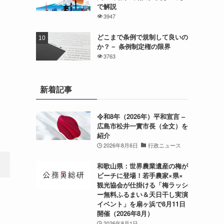
で解説
3947
どこまで条例で規制して良いの
か？－ 条例制定権の限界
3763
新着記事
令和8年（2026年）平和宣言 –
広島市松井一實市長（全文）を
紹介
2026年8月6日
行政ニュース
和歌山県：世界農業遺産の梅が
ビーチに登場！若手農家×県×
観光協会が仕掛ける「梅ラッシ
ー無料ふるまい＆天日干し実演
イベント」を扇ヶ浜で8月11日
開催（2026年8月）
2026年8月1日