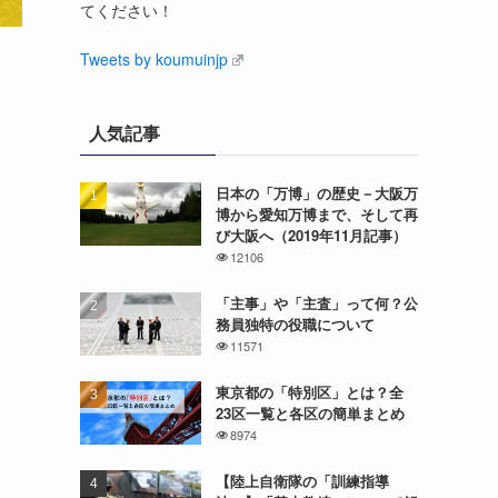
てください！
Tweets by koumuinjp
人気記事
日本の「万博」の歴史－大阪万
博から愛知万博まで、そして再
び大阪へ（2019年11月記事）
12106
「主事」や「主査」って何？公
務員独特の役職について
11571
東京都の「特別区」とは？全
23区一覧と各区の簡単まとめ
8974
【陸上自衛隊の「訓練指導