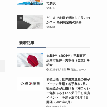
で解説
3946
どこまで条例で規制して良いの
か？－ 条例制定権の限界
3761
新着記事
令和8年（2026年）平和宣言 –
広島市松井一實市長（全文）を
紹介
2026年8月6日
行政ニュース
和歌山県：世界農業遺産の梅が
ビーチに登場！若手農家×県×
観光協会が仕掛ける「梅ラッシ
ー無料ふるまい＆天日干し実演
イベント」を扇ヶ浜で8月11日
開催（2026年8月）
2026年8月1日