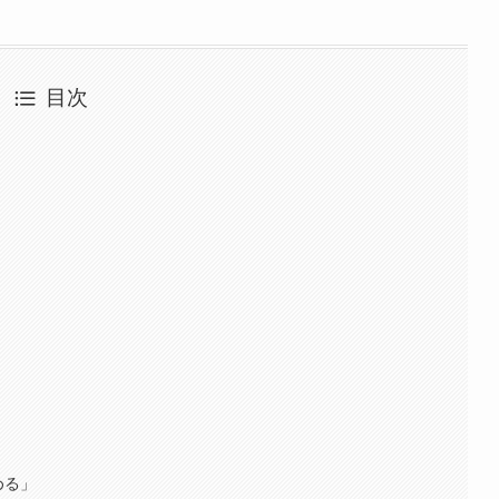
目次
める」