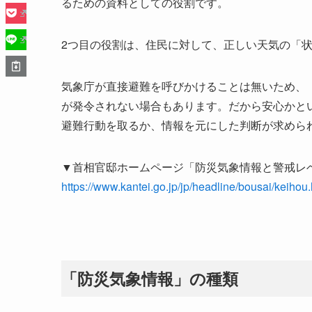
るための資料としての役割です。
2つ目の役割は、住民に対して、正しい天気の「
気象庁が直接避難を呼びかけることは無いため、
が発令されない場合もあります。だから安心かと
避難行動を取るか、情報を元にした判断が求めら
▼首相官邸ホームページ「防災気象情報と警戒レ
https://www.kantei.go.jp/jp/headline/bousai/keihou.
「防災気象情報」の種類