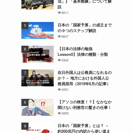
法」】「基本教練」について解
説
8011
日本の「国家予算」の成立まで
の９つのステップ解説
6647
【日本の法律の勉強
Lesson0】法律の種類・分類
4342
在日外国人は公務員になれるの
か？－ 地方における外国人公
務員採用（2019年6月の記事）
4051
【アソコの検査！？】なかなか
聞けない刑務官の驚きの仕事！
3955
日本の「国家予算」とは？ －
約300兆円の内訳から使い道ま