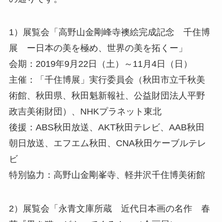
1）展覧会「高野山金剛峰寺襖絵完成記念 千住博
展 ー日本の美を極め、世界の美を拓くー」
会期：2019年9月22日（土）～11月4日（日）
主催：「千住博展」実行委員会（秋田市立千秋美
術館、秋田県、秋田魁新報社、公益財団法人平野
政吉美術財団）、NHKプラネット東北
後援：ABS秋田放送、AKT秋田テレビ、AAB秋田
朝日放送、エフエム秋田、CNA秋田ケーブルテレ
ビ
特別協力：高野山金剛峯寺、軽井沢千住博美術館
2）展覧会「永青文庫所蔵 近代日本画の名作 春