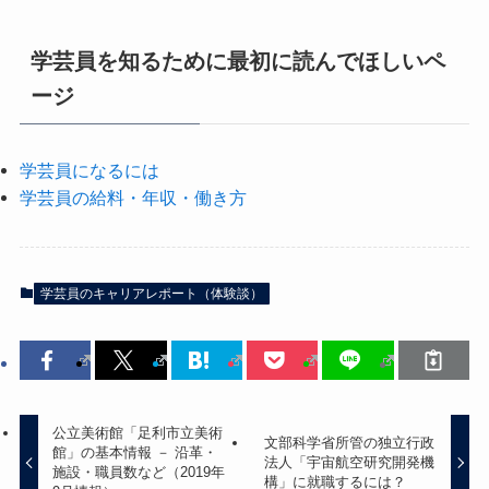
学芸員を知るために最初に読んでほしいペ
ージ
学芸員になるには
学芸員の給料・年収・働き方
学芸員のキャリアレポート（体験談）
公立美術館「足利市立美術
文部科学省所管の独立行政
館」の基本情報 － 沿革・
法人「宇宙航空研究開発機
施設・職員数など（2019年
構」に就職するには？