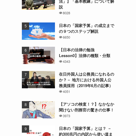
法」】「基本教練」について解
説
8028
日本の「国家予算」の成立まで
の９つのステップ解説
6650
【日本の法律の勉強
Lesson0】法律の種類・分類
4343
在日外国人は公務員になれるの
か？－ 地方における外国人公
務員採用（2019年6月の記事）
4051
【アソコの検査！？】なかなか
聞けない刑務官の驚きの仕事！
3973
日本の「国家予算」とは？ －
約300兆円の内訳から使い道ま