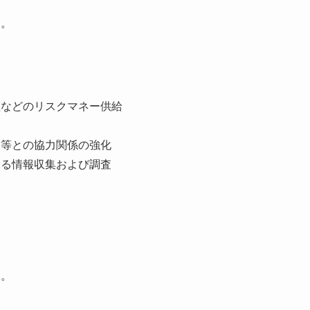
す。
証などのリスクマネー供給
援
関等との協力関係の強化
する情報収集および調査
す。