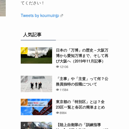
てください！
Tweets by koumuinjp
人気記事
日本の「万博」の歴史－大阪万
博から愛知万博まで、そして再
び大阪へ（2019年11月記事）
12106
「主事」や「主査」って何？公
務員独特の役職について
11584
東京都の「特別区」とは？全
23区一覧と各区の簡単まとめ
8984
【陸上自衛隊の「訓練指導