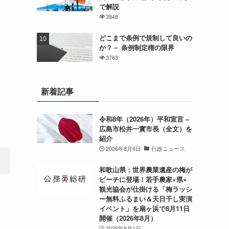
で解説
3948
どこまで条例で規制して良いの
か？－ 条例制定権の限界
3763
新着記事
令和8年（2026年）平和宣言 –
広島市松井一實市長（全文）を
紹介
2026年8月6日
行政ニュース
和歌山県：世界農業遺産の梅が
ビーチに登場！若手農家×県×
観光協会が仕掛ける「梅ラッシ
ー無料ふるまい＆天日干し実演
イベント」を扇ヶ浜で8月11日
開催（2026年8月）
2026年8月1日