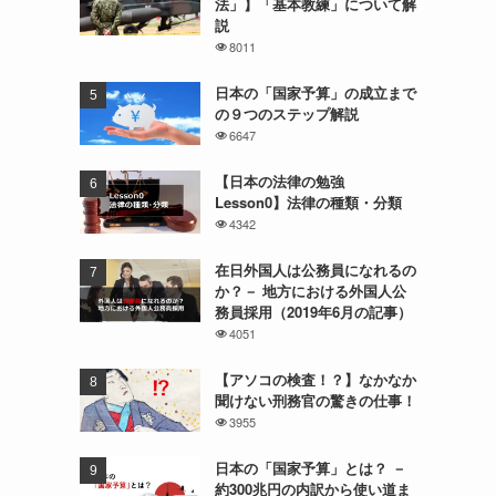
法」】「基本教練」について解
説
8011
日本の「国家予算」の成立まで
の９つのステップ解説
6647
【日本の法律の勉強
Lesson0】法律の種類・分類
4342
在日外国人は公務員になれるの
か？－ 地方における外国人公
務員採用（2019年6月の記事）
4051
【アソコの検査！？】なかなか
聞けない刑務官の驚きの仕事！
3955
日本の「国家予算」とは？ －
約300兆円の内訳から使い道ま