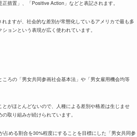
」、「Positive Action」などと表記されます。
res」と表現されますが、社会的な差別が常態化しているアメリカで最も多
クションという表現が広く使われています。
ところの「男女共同参画社会基本法」や「男女雇用機会均等
ことがほとんどないので、人種による差別や格差は生じませ
めの取り組みが続けられています。
性が占める割合を30%程度にすることを目標にした「男女共同参