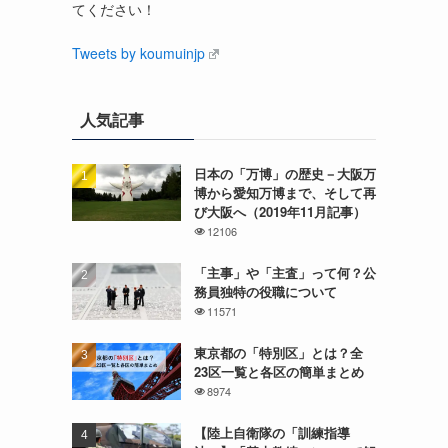
てください！
Tweets by koumuinjp
人気記事
日本の「万博」の歴史－大阪万
博から愛知万博まで、そして再
び大阪へ（2019年11月記事）
12106
「主事」や「主査」って何？公
務員独特の役職について
11571
東京都の「特別区」とは？全
23区一覧と各区の簡単まとめ
8974
【陸上自衛隊の「訓練指導