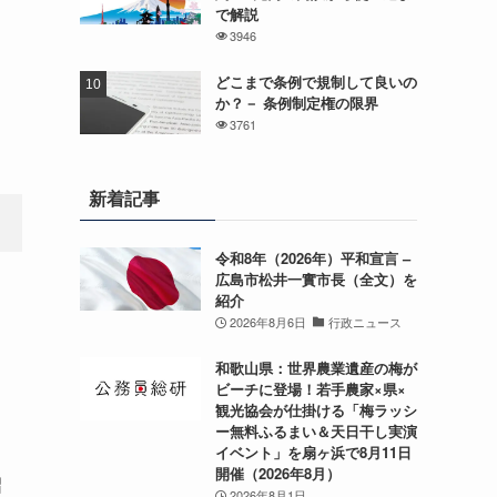
で解説
3946
どこまで条例で規制して良いの
か？－ 条例制定権の限界
3761
新着記事
令和8年（2026年）平和宣言 –
広島市松井一實市長（全文）を
紹介
2026年8月6日
行政ニュース
和歌山県：世界農業遺産の梅が
ビーチに登場！若手農家×県×
観光協会が仕掛ける「梅ラッシ
ー無料ふるまい＆天日干し実演
イベント」を扇ヶ浜で8月11日
開催（2026年8月）
紹
2026年8月1日