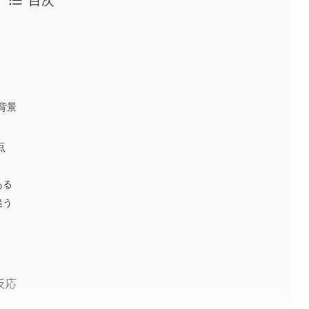
背景
点
ある
迷う
反応