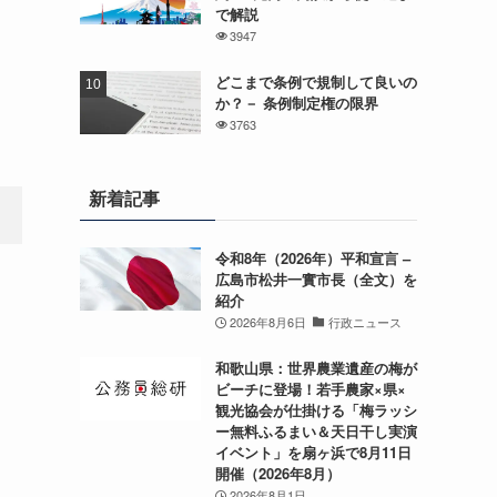
で解説
3947
どこまで条例で規制して良いの
か？－ 条例制定権の限界
3763
新着記事
令和8年（2026年）平和宣言 –
広島市松井一實市長（全文）を
紹介
2026年8月6日
行政ニュース
和歌山県：世界農業遺産の梅が
ビーチに登場！若手農家×県×
観光協会が仕掛ける「梅ラッシ
ー無料ふるまい＆天日干し実演
イベント」を扇ヶ浜で8月11日
開催（2026年8月）
2026年8月1日