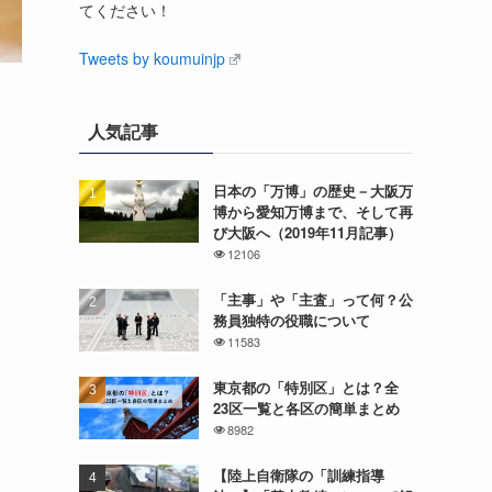
てください！
Tweets by koumuinjp
人気記事
日本の「万博」の歴史－大阪万
博から愛知万博まで、そして再
び大阪へ（2019年11月記事）
12106
「主事」や「主査」って何？公
務員独特の役職について
11583
東京都の「特別区」とは？全
23区一覧と各区の簡単まとめ
8982
【陸上自衛隊の「訓練指導