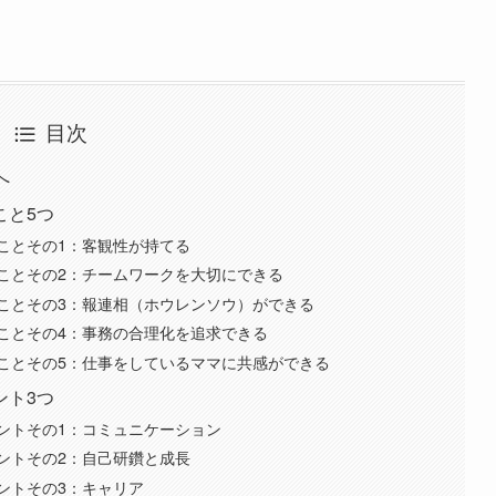
目次
へ
こと5つ
ことその1：客観性が持てる
ことその2：チームワークを大切にできる
ことその3：報連相（ホウレンソウ）ができる
ことその4：事務の合理化を追求できる
ことその5：仕事をしているママに共感ができる
ント3つ
ントその1：コミュニケーション
ントその2：自己研鑽と成長
ントその3：キャリア