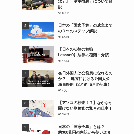
法」】「基本教練」について解
説
8022
日本の「国家予算」の成立まで
の９つのステップ解説
6649
【日本の法律の勉強
Lesson0】法律の種類・分類
4343
在日外国人は公務員になれるの
か？－ 地方における外国人公
務員採用（2019年6月の記事）
4051
【アソコの検査！？】なかなか
聞けない刑務官の驚きの仕事！
3969
日本の「国家予算」とは？ －
約300兆円の内訳から使い道ま