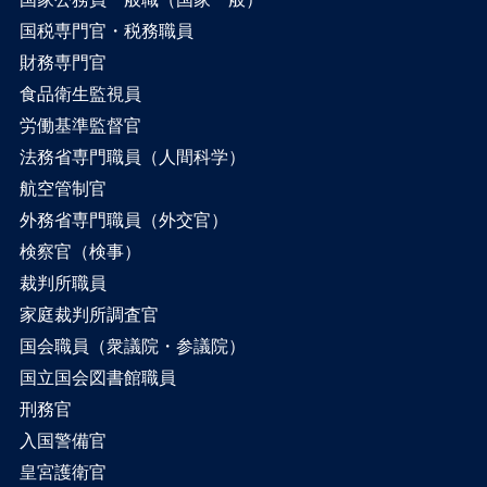
国税専門官・税務職員
財務専門官
食品衛生監視員
労働基準監督官
法務省専門職員（人間科学）
航空管制官
外務省専門職員（外交官）
検察官（検事）
裁判所職員
家庭裁判所調査官
国会職員（衆議院・参議院）
国立国会図書館職員
刑務官
入国警備官
皇宮護衛官