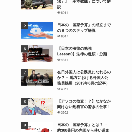
法」】「基本教練」について解
説
8011
日本の「国家予算」の成立まで
の９つのステップ解説
6647
【日本の法律の勉強
Lesson0】法律の種類・分類
4341
在日外国人は公務員になれるの
か？－ 地方における外国人公
務員採用（2019年6月の記事）
4051
【アソコの検査！？】なかなか
聞けない刑務官の驚きの仕事！
3952
日本の「国家予算」とは？ －
約300兆円の内訳から使い道ま