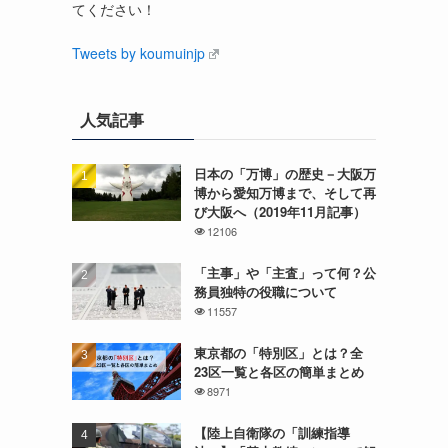
てください！
Tweets by koumuinjp
人気記事
日本の「万博」の歴史－大阪万
博から愛知万博まで、そして再
び大阪へ（2019年11月記事）
12106
「主事」や「主査」って何？公
務員独特の役職について
11557
東京都の「特別区」とは？全
23区一覧と各区の簡単まとめ
8971
【陸上自衛隊の「訓練指導