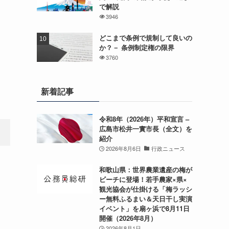
で解説
3946
どこまで条例で規制して良いの
か？－ 条例制定権の限界
3760
新着記事
令和8年（2026年）平和宣言 –
広島市松井一實市長（全文）を
紹介
2026年8月6日
行政ニュース
）
和歌山県：世界農業遺産の梅が
ビーチに登場！若手農家×県×
観光協会が仕掛ける「梅ラッシ
ー無料ふるまい＆天日干し実演
イベント」を扇ヶ浜で8月11日
開催（2026年8月）
2026年8月1日