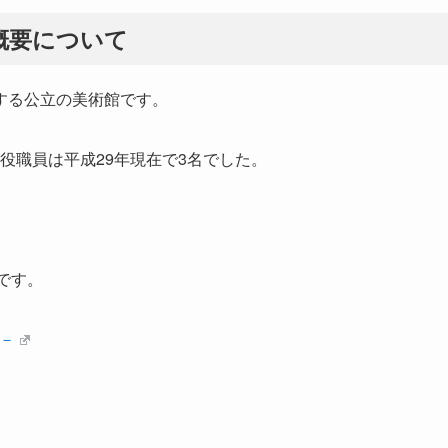
概要について
する公立の美術館です。
勤役職員は平成29年現在で3名でした。
人です。
度－