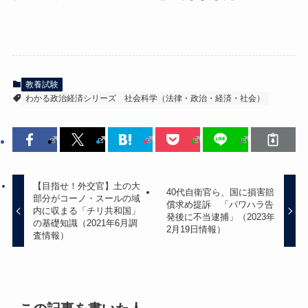
教養試験
わかる政治経済シリーズ
社会科学（法律・政治・経済・社会）
【目指せ！外交官】土の大
40代自衛官ら、国に損害賠
部分がコーノ・スールの域
償求め提訴 「パワハラ告
内に収まる「チリ共和国」
発後に不当逮捕」（2023年
の基礎知識（2021年6月調
2月19日情報）
査情報）