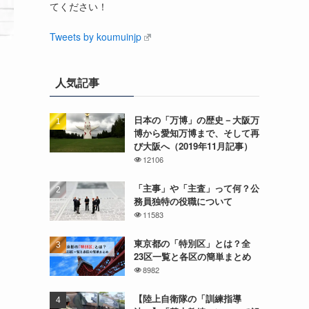
てください！
Tweets by koumuinjp
人気記事
日本の「万博」の歴史－大阪万
博から愛知万博まで、そして再
び大阪へ（2019年11月記事）
12106
「主事」や「主査」って何？公
務員独特の役職について
11583
東京都の「特別区」とは？全
23区一覧と各区の簡単まとめ
8982
【陸上自衛隊の「訓練指導