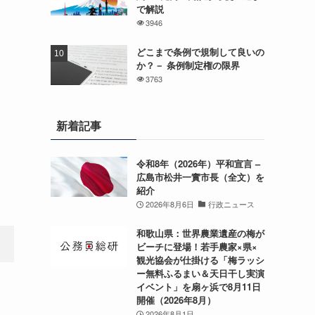
で解説
3946
どこまで条例で規制して良いの
か？－ 条例制定権の限界
3763
新着記事
令和8年（2026年）平和宣言 –
広島市松井一實市長（全文）を
紹介
2026年8月6日
行政ニュース
和歌山県：世界農業遺産の梅が
ビーチに登場！若手農家×県×
観光協会が仕掛ける「梅ラッシ
ー無料ふるまい＆天日干し実演
イベント」を扇ヶ浜で8月11日
開催（2026年8月）
2026年8月1日