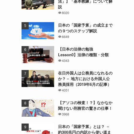
法」】「基本教練」について解
説
8020
日本の「国家予算」の成立まで
の９つのステップ解説
6649
【日本の法律の勉強
Lesson0】法律の種類・分類
4343
在日外国人は公務員になれるの
か？－ 地方における外国人公
務員採用（2019年6月の記事）
4051
【アソコの検査！？】なかなか
聞けない刑務官の驚きの仕事！
3968
日本の「国家予算」とは？ －
約300兆円の内訳から使い道ま