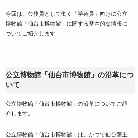
今回は、公務員として働く「学芸員」向けに公立
博物館「仙台市博物館」に関する基本的な情報に
ついてご紹介します。
公立博物館「仙台市博物館」の沿革につ
いて
公立博物館「仙台市博物館」の沿革についてご紹
介します。
公立博物館「仙台市博物館」は、かつて仙台藩主