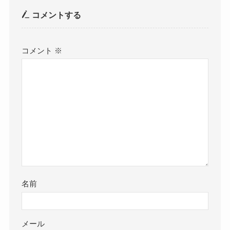
コメントする
コメント
※
名前
メール