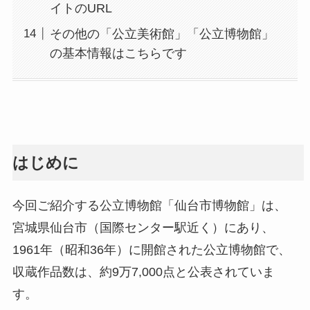
イトのURL
その他の「公立美術館」「公立博物館」
の基本情報はこちらです
はじめに
今回ご紹介する公立博物館「仙台市博物館」は、
宮城県仙台市（国際センター駅近く）にあり、
1961年（昭和36年）に開館された公立博物館で、
収蔵作品数は、約9万7,000点と公表されていま
す。