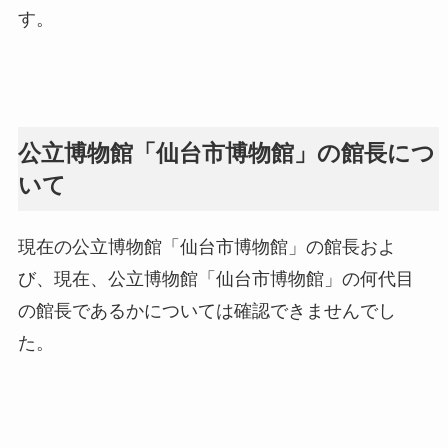
す。
公立博物館「仙台市博物館」の館長につ
いて
現在の公立博物館「仙台市博物館」の館長およ
び、現在、公立博物館「仙台市博物館」の何代目
の館長であるかについては確認できませんでし
た。