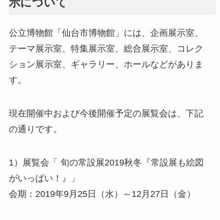
示について
公立博物館「仙台市博物館」には、企画展示室、
テーマ展示室、特集展示室、総合展示室、コレク
ション展示室、ギャラリー、ホールなどがありま
す。
現在開催中および今後開催予定の展覧会は、下記
の通りです。
1）展覧会「 旬の常設展2019秋冬『常設展も絵図
がいっぱい！』」
会期：2019年9月25日（水）～12月27日（金）