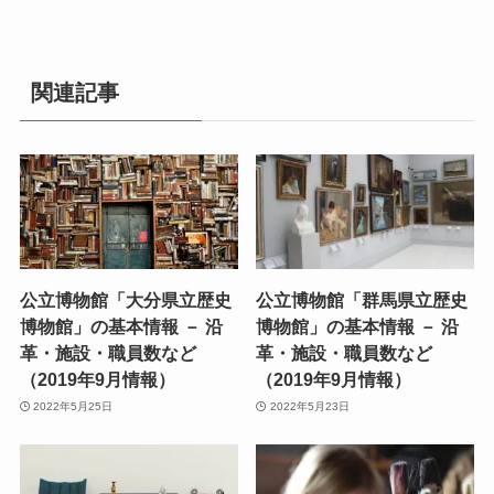
関連記事
公立博物館「大分県立歴史
公立博物館「群馬県立歴史
博物館」の基本情報 － 沿
博物館」の基本情報 － 沿
革・施設・職員数など
革・施設・職員数など
（2019年9月情報）
（2019年9月情報）
2022年5月25日
2022年5月23日