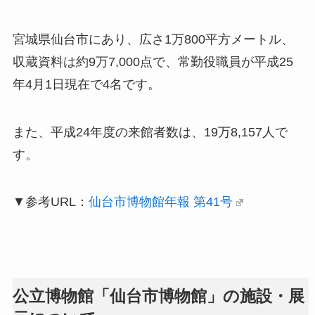
宮城県仙台市にあり、広さ1万800平方メートル、
収蔵資料は約9万7,000点で、常勤役職員が平成25
年4月1日現在で4名です。
また、平成24年度の来館者数は、19万8,157人で
す。
▼参考URL：
仙台市博物館年報 第41号
公立博物館「仙台市博物館」の施設・展