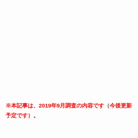
※本記事は、2019年9月調査の内容です（今後更新
予定です）。