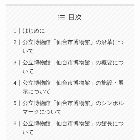
目次
はじめに
公立博物館「仙台市博物館」の沿革につ
いて
公立博物館「仙台市博物館」の概要につ
いて
公立博物館「仙台市博物館」の施設・展
示について
公立博物館「仙台市博物館」のシンボル
マークについて
公立博物館「仙台市博物館」の館長につ
いて