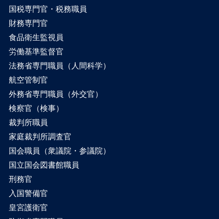
国税専門官・税務職員
財務専門官
食品衛生監視員
労働基準監督官
法務省専門職員（人間科学）
航空管制官
外務省専門職員（外交官）
検察官（検事）
裁判所職員
家庭裁判所調査官
国会職員（衆議院・参議院）
国立国会図書館職員
刑務官
入国警備官
皇宮護衛官