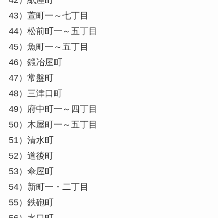
42）紙屋町
43）萱町一～七丁目
44）松前町一～五丁目
45）魚町一～五丁目
46）鍛冶屋町
47）常盤町
48）三津口町
49）府中町一～四丁目
50）木屋町一～五丁目
51）清水町
52）道後町
53）傘屋町
54）新町一・二丁目
55）鉄砲町