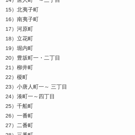
14）唐人町一～三丁目
15）北夷子町
16）南夷子町
17）河原町
18）立花町
19）堀内町
20）豊坂町一・二丁目
21）柳井町
22）榎町
23）小唐人町一～ 三丁目
24）湊町一～四丁目
25）千船町
26）一番町
27）二番町