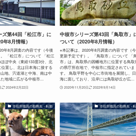
ーズ第44回「松江市」に
中核市シリーズ第43回「鳥取市」
20年8月情報）
ついて（2020年8月情報）
020年8月調査の内容です（今後
※本記事は、2020年8月調査の内容です（
。 「松江市」について 「松江
更新予定です）。 「鳥取市」について 「
ほぼ中央（東経133度3分、北
市」は、鳥取県の因幡地方に位置する鳥取
）に位置し、北は日本海に接する
の県庁所在地で、中核市に指定されていま
山山地、宍道湖と中海、南は中
す。 鳥取平野を中心に市街地を展開し、
た地域に広がる中核市...
海に面しており、沿岸には鳥取砂丘が広...
日
2024年2月22日
2020年11月20日
2022年9月14日
市役所職員の勤務先・転勤
市役所職員の勤務先・