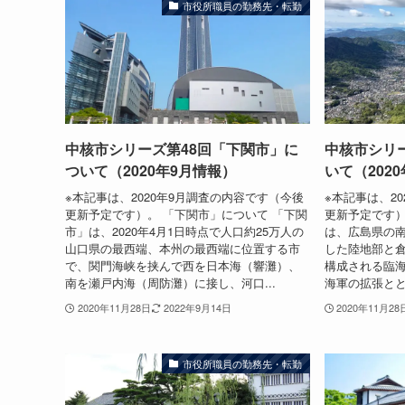
市役所職員の勤務先・転勤
中核市シリーズ第48回「下関市」に
中核市シリ
ついて（2020年9月情報）
いて（202
※本記事は、2020年9月調査の内容です（今後
※本記事は、2
更新予定です）。 「下関市」について 「下関
更新予定です）
市」は、2020年4月1日時点で人口約25万人の
は、広島県の
山口県の最西端、本州の最西端に位置する市
した陸地部と
で、関門海峡を挟んで西を日本海（響灘）、
構成される臨海
南を瀬戸内海（周防灘）に接し、河口...
海軍の拡張とと
2020年11月28日
2022年9月14日
2020年11月28
市役所職員の勤務先・転勤