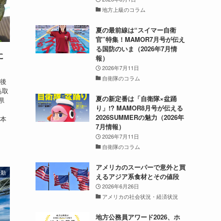
地方上級のコラム
夏の最前線は“スイマー自衛
官”特集！MAMOR7月号が伝え
る国防のいま（2026年7月情
に
報）
2026年7月11日
自衛隊のコラム
今後
鳥取
夏の新定番は「自衛隊×盆踊
県
り」!? MAMOR8月号が伝える
2026SUMMERの魅力（2026年
日本
7月情報）
2026年7月11日
自衛隊のコラム
アメリカのスーパーで意外と買
転勤
えるアジア系食材とその値段
2026年6月26日
アメリカの社会状況・経済状況
地方公務員アワード2026、ホ