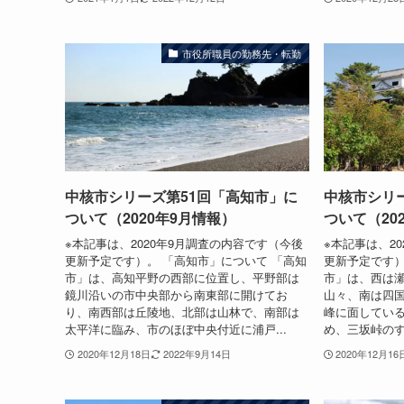
市役所職員の勤務先・転勤
中核市シリーズ第51回「高知市」に
中核市シリ
ついて（2020年9月情報）
ついて（20
※本記事は、2020年9月調査の内容です（今後
※本記事は、2
更新予定です）。 「高知市」について 「高知
更新予定です）
市」は、高知平野の西部に位置し、平野部は
市」は、西は
鏡川沿いの市中央部から南東部に開けてお
山々、南は四
り、南西部は丘陵地、北部は山林で、南部は
峰に面してい
太平洋に臨み、市のほぼ中央付近に浦戸...
め、三坂峠のす
2020年12月18日
2022年9月14日
2020年12月16