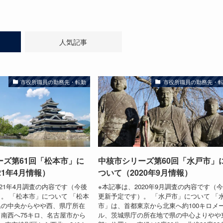
人気記事
市役所職員の勤務先・転勤
市役所職員の勤務先・
ーズ第61回「松本市」に
中核市シリーズ第60回「水戸市」
21年4月情報）
ついて（2020年9月情報）
021年4月調査の内容です（今後
※本記事は、2020年9月調査の内容です（
。 「松本市」について 「松本
更新予定です）。 「水戸市」について 「
県の中央からやや西、県庁所在
市」は、首都東京から北東へ約100キロメ
南西へ75キロ、名古屋市から
ル、茨城県庁の所在地で県の中心よりやや