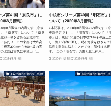
ーズ第41回「奈良市」に
中核市シリーズ第40回「明石市」
20年8月情報）
ついて（2020年8月情報）
020年8月調査の内容です（今後
※本記事は、2020年8月調査の内容です（
。 「奈良市」について 「奈良
更新予定です）。 「明石市」について 「
県北部一帯を占める広域市で、
市」は、東経135度の日本標準時子午線上
端にあたり、市の東部は大和高
り、瀬戸内海に面し、明石海峡をはさんで
て標高300mから600m級の高
路島を眼前に臨むことができ、気候は温暖
の北部は古代に平城山（...
す。 この「明石市」の東と北は神戸...
2022年9月14日
2020年11月8日
2022年9月14日
市役所職員の勤務先・転勤
市役所職員の勤務先・