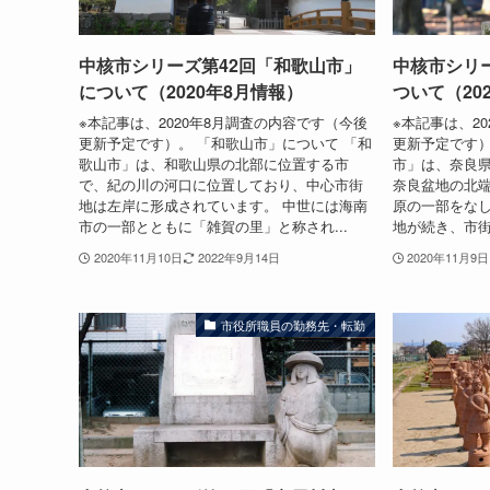
中核市シリーズ第42回「和歌山市」
中核市シリ
について（2020年8月情報）
ついて（20
※本記事は、2020年8月調査の内容です（今後
※本記事は、2
更新予定です）。 「和歌山市」について 「和
更新予定です）
歌山市」は、和歌山県の北部に位置する市
市」は、奈良
で、紀の川の河口に位置しており、中心市街
奈良盆地の北
地は左岸に形成されています。 中世には海南
原の一部をなし
市の一部とともに「雑賀の里」と称され...
地が続き、市街
2020年11月10日
2022年9月14日
2020年11月9日
市役所職員の勤務先・転勤