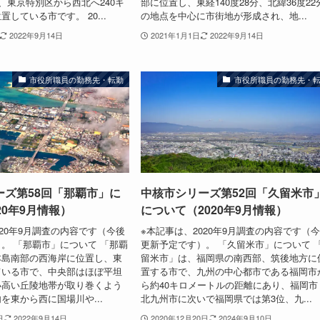
ロ、東京特別区から西北へ240キ
部に位置し、東経140度28分、北緯36度22
している市です。 20...
の地点を中心に市街地が形成され、地...
2022年9月14日
2021年1月1日
2022年9月14日
市役所職員の勤務先・転勤
市役所職員の勤務先・
ーズ第58回「那覇市」に
中核市シリーズ第52回「久留米市
20年9月情報）
について（2020年9月情報）
020年9月調査の内容です（今後
※本記事は、2020年9月調査の内容です（
。 「那覇市」について 「那覇
更新予定です）。 「久留米市」について 
本島南部の西海岸に位置し、東
留米市」は、福岡県の南西部、筑後地方に
ている市で、中央部はほぼ平坦
置する市で、九州の中心都市である福岡市
小高い丘陵地帯が取り巻くよう
ら約40キロメートルの距離にあり、福岡市
を東から西に国場川や...
北九州市に次いで福岡県では第3位、九...
日
2022年9月14日
2020年12月20日
2024年9月10日