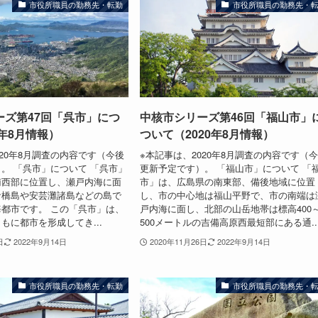
市役所職員の勤務先・転勤
市役所職員の勤務先・
ーズ第47回「呉市」につ
中核市シリーズ第46回「福山市」
0年8月情報）
ついて（2020年8月情報）
020年8月調査の内容です（今後
※本記事は、2020年8月調査の内容です（
。 「呉市」について 「呉市」
更新予定です）。 「福山市」について 「
南西部に位置し、瀬戸内海に面
市」は、広島県の南東部、備後地域に位置
倉橋島や安芸灘諸島などの島で
し、市の中心地は福山平野で、市の南端は
都市です。 この「呉市」は、
戸内海に面し、北部の山岳地帯は標高400
もに都市を形成してき...
500メートルの吉備高原西最短部にある通..
日
2022年9月14日
2020年11月26日
2022年9月14日
市役所職員の勤務先・転勤
市役所職員の勤務先・