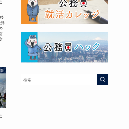
に
今後
大津
の
南
交
転勤
に