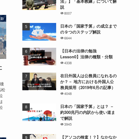
法」】「基本教練」について解
説
8007
転勤
日本の「国家予算」の成立まで
の９つのステップ解説
6644
【日本の法律の勉強
Lesson0】法律の種類・分類
4338
に
在日外国人は公務員になれるの
か？－ 地方における外国人公
今後
務員採用（2019年6月の記事）
高松
4048
位
は
日本の「国家予算」とは？ －
松
約300兆円の内訳から使い道ま
で解説
3945
【アソコの検査！？】なかなか