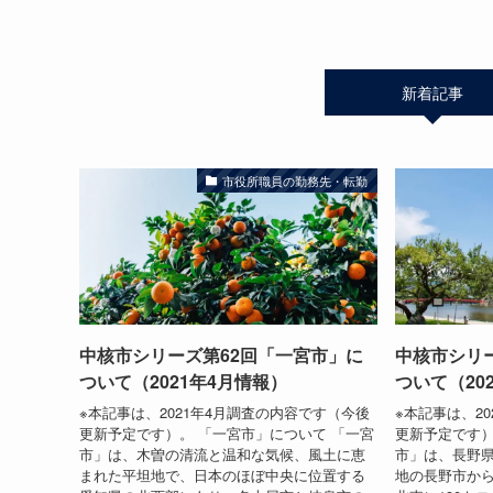
新着記事
市役所職員の勤務先・転勤
中核市シリーズ第62回「一宮市」に
中核市シリ
ついて（2021年4月情報）
ついて（20
※本記事は、2021年4月調査の内容です（今後
※本記事は、2
更新予定です）。 「一宮市」について 「一宮
更新予定です）
市」は、木曽の清流と温和な気候、風土に恵
市」は、長野
まれた平坦地で、日本のほぼ中央に位置する
地の長野市から