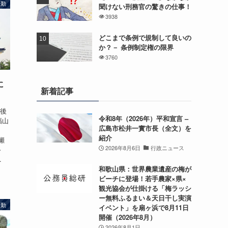
転勤
聞けない刑務官の驚きの仕事！
3938
どこまで条例で規制して良いの
か？－ 条例制定権の限界
3760
に
新着記事
今後
令和8年（2026年）平和宣言 –
福山
広島市松井一實市長（全文）を
紹介
瀬
2026年8月6日
行政ニュース
～
.
和歌山県：世界農業遺産の梅が
ビーチに登場！若手農家×県×
観光協会が仕掛ける「梅ラッシ
ー無料ふるまい＆天日干し実演
転勤
イベント」を扇ヶ浜で8月11日
開催（2026年8月）
2026年8月1日