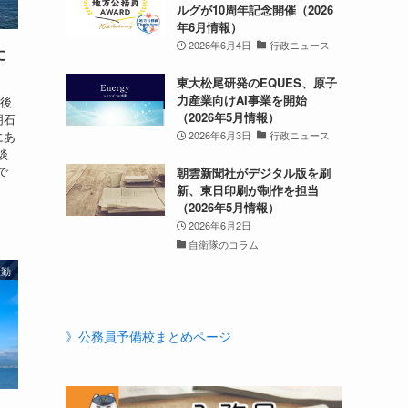
ルグが10周年記念開催（2026
年6月情報）
2026年6月4日
行政ニュース
に
東大松尾研発のEQUES、原子
力産業向けAI事業を開始
今後
（2026年5月情報）
明石
2026年6月3日
行政ニュース
にあ
淡
で
朝雲新聞社がデジタル版を刷
新、東日印刷が制作を担当
（2026年5月情報）
2026年6月2日
自衛隊のコラム
転勤
》公務員予備校まとめページ