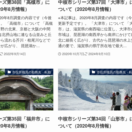
ーズ第38回「高槻市」に
中核市シリーズ第37回「大津市」
20年8月情報）
ついて（2020年8月情報）
020年8月調査の内容です（今後
※本記事は、2020年8月調査の内容です（
。 「高槻市」について 「高槻
更新予定です）。 「大津市」について 「
平野の北東、京都と大阪の中間
市」は、滋賀県の南西端に位置し、大津市
は北摂山地に連なる山並みと丘
市域は、琵琶湖の南西岸から南岸にかけて
から流れる芥川・桧尾川などで
北に細長く広がり、古代から琵琶湖の水上
が広がり、 琵琶湖か...
通の要で、滋賀県の県庁所在地で最大...
2022年9月14日
2020年10月7日
2024年9月10日
市役所職員の勤務先・転勤
市役所職員の勤務先・
ーズ第35回「福井市」に
中核市シリーズ第34回「山形市」
20年8月情報）
ついて（2020年8月情報）