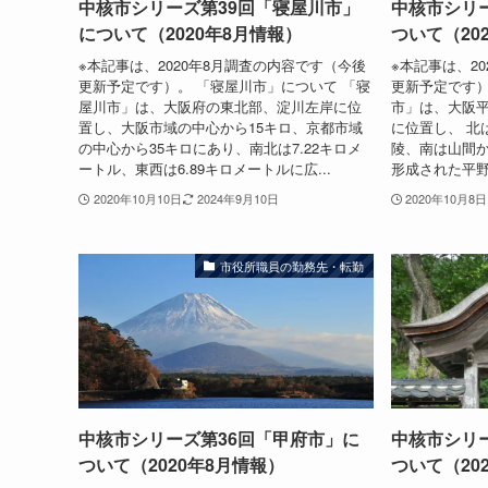
中核市シリーズ第39回「寝屋川市」
中核市シリ
について（2020年8月情報）
ついて（20
※本記事は、2020年8月調査の内容です（今後
※本記事は、2
更新予定です）。 「寝屋川市」について 「寝
更新予定です）
屋川市」は、大阪府の東北部、淀川左岸に位
市」は、大阪
置し、大阪市域の中心から15キロ、京都市域
に位置し、 北
の中心から35キロにあり、南北は7.22キロメ
陵、南は山間
ートル、東西は6.89キロメートルに広...
形成された平野
2020年10月10日
2024年9月10日
2020年10月8日
市役所職員の勤務先・転勤
中核市シリーズ第36回「甲府市」に
中核市シリ
ついて（2020年8月情報）
ついて（20