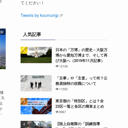
分
てください！
Tweets by koumuinjp
転勤
人気記事
日本の「万博」の歴史－大阪万
博から愛知万博まで、そして再
び大阪へ（2019年11月記事）
12106
」
「主事」や「主査」って何？公
務員独特の役職について
11552
今後
「久
東京都の「特別区」とは？全
位
23区一覧と各区の簡単まとめ
か
8967
・
【陸上自衛隊の「訓練指導