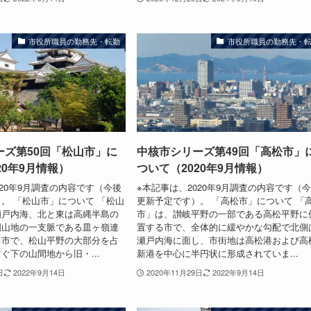
市役所職員の勤務先・転勤
市役所職員の勤務先・
ーズ第50回「松山市」に
中核市シリーズ第49回「高松市」
20年9月情報）
ついて（2020年9月情報）
020年9月調査の内容です（今後
※本記事は、2020年9月調査の内容です（
。 「松山市」について 「松山
更新予定です）。 「高松市」について 「
瀬戸内海、北と東は高縄半島の
市」は、讃岐平野の一部である高松平野に
国山地の一支脈である皿ヶ嶺連
置する市で、全体的に緩やかな勾配で北側
る市で、松山平野の大部分を占
瀬戸内海に面し、市街地は高松港および高
ぐ下の山間地から旧・...
新港を中心に半円状に形成されていま...
日
2022年9月14日
2020年11月29日
2022年9月14日