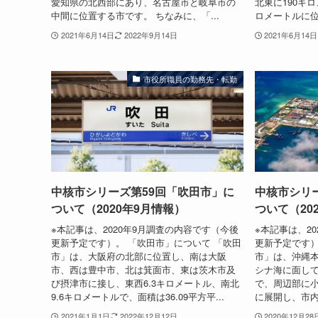
愛知県の北西部にあり、名古屋市と岐阜市の
北東に190キ
中間に位置する市です。 ちなみに、「...
ロメートルに位置
2021年6月14日
2022年9月14日
2021年6月14日
市役所職員の勤務先・転勤
中核市シリーズ第59回「吹田市」に
中核市シリ
ついて（2020年9月情報）
ついて（20
※本記事は、2020年9月調査の内容です（今後
※本記事は、2
更新予定です）。 「吹田市」について 「吹田
更新予定です）
市」は、大阪府の北部に位置し、南は大阪
市」は、沖縄
市、西は豊中市、北は箕面市、東は茨木市及
シナ海に面し
び摂津市に接し、東西6.3キロメートル、南北
で、周辺部に
9.6キロメートルで、面積は36.09平方平...
に展開し、市内
2021年1月1日
2022年12月12日
2020年12月28