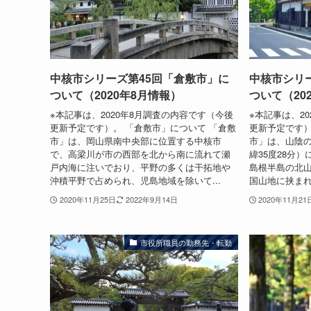
中核市シリーズ第45回「倉敷市」に
中核市シリ
ついて（2020年8月情報）
ついて（20
※本記事は、2020年8月調査の内容です（今後
※本記事は、2
更新予定です）。 「倉敷市」について 「倉敷
更新予定です）
市」は、岡山県南中央部に位置する中核市
市」は、山陰の
で、高梁川が市の西部を北から南に流れて瀬
緯35度28分
戸内海に注いでおり、平野の多くは干拓地や
島根半島の北
沖積平野で占められ、児島地域を除いて...
国山地に挟まれ
2020年11月25日
2022年9月14日
2020年11月21
市役所職員の勤務先・転勤