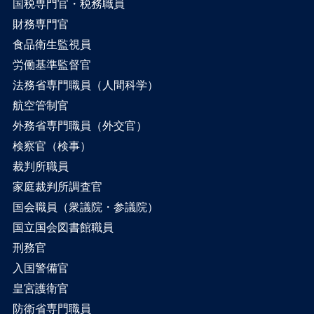
国税専門官・税務職員
財務専門官
食品衛生監視員
労働基準監督官
法務省専門職員（人間科学）
航空管制官
外務省専門職員（外交官）
検察官（検事）
裁判所職員
家庭裁判所調査官
国会職員（衆議院・参議院）
国立国会図書館職員
刑務官
入国警備官
皇宮護衛官
防衛省専門職員