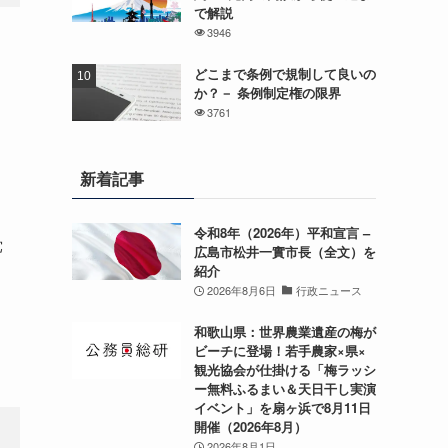
で解説
3946
どこまで条例で規制して良いの
か？－ 条例制定権の限界
3761
新着記事
令和8年（2026年）平和宣言 –
党
広島市松井一實市長（全文）を
紹介
2026年8月6日
行政ニュース
和歌山県：世界農業遺産の梅が
ビーチに登場！若手農家×県×
観光協会が仕掛ける「梅ラッシ
ー無料ふるまい＆天日干し実演
イベント」を扇ヶ浜で8月11日
開催（2026年8月）
2026年8月1日