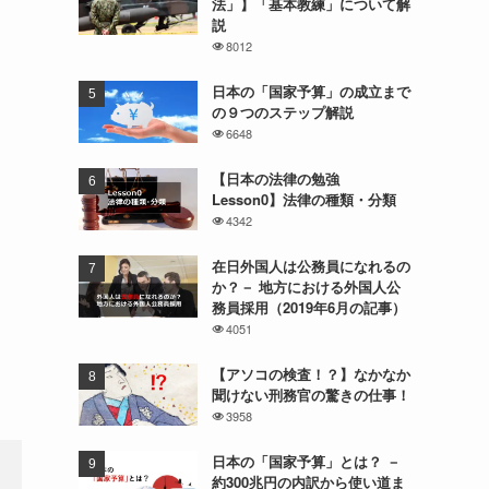
法」】「基本教練」について解
説
8012
日本の「国家予算」の成立まで
の９つのステップ解説
6648
【日本の法律の勉強
Lesson0】法律の種類・分類
4342
在日外国人は公務員になれるの
か？－ 地方における外国人公
務員採用（2019年6月の記事）
4051
【アソコの検査！？】なかなか
聞けない刑務官の驚きの仕事！
3958
日本の「国家予算」とは？ －
約300兆円の内訳から使い道ま