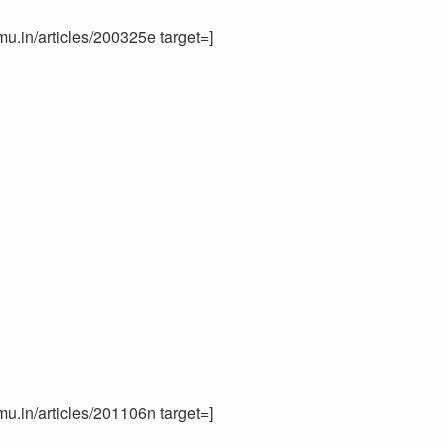
in/articles/200325e target=]
in/articles/201106n target=]