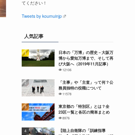
てください！
Tweets by koumuinjp
人気記事
日本の「万博」の歴史－大阪万
博から愛知万博まで、そして再
び大阪へ（2019年11月記事）
12106
「主事」や「主査」って何？公
務員独特の役職について
11578
東京都の「特別区」とは？全
23区一覧と各区の簡単まとめ
8976
【陸上自衛隊の「訓練指導